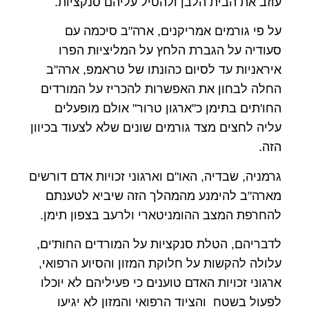
עוזב את הבית הלבן ולהטיל עליהם סנקציות.
על פי גורמים אמריקנים, ארה"ב סיכמה עם
סעודיה על הגברת הלחץ על המליציות הפרו
איראניות עד לסיום כהונתו של טראמפ, ארה"ב
החלה לבחון את האפשרות להכריז על המורדים
החו'תים בתימן כ"ארגון טרור" אולם מופעלים
עליה לחצים מצד גורמים שונים שלא לצעוד בכיוון
הזה.
גרמניה, שבדיה, האו"ם וארגוני זכויות אדם דורשים
מארה"ב להימנע מהמהלך הזה שיביא לטענתם
להחרפת המצב ההומניטארי ולרעב בצפון תימן.
לדבריהם, הטלת סנקציות על המורדים החות'ים,
עלולה להקשות על חלוקת המזון והסיוע הרפואי,
ארגוני זכויות האדם טוענים כי פעיליהם לא יוכלו
לפעול בשטח והציוד הרפואי והמזון לא יגיעו