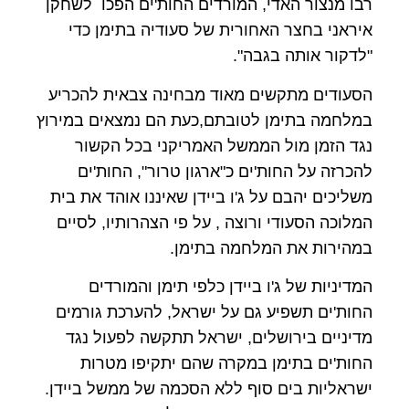
רבו מנצור האדי, המורדים החות'ים הפכו לשחקן
איראני בחצר האחורית של סעודיה בתימן כדי
"לדקור אותה בגבה".
הסעודים מתקשים מאוד מבחינה צבאית להכריע
במלחמה בתימן לטובתם,כעת הם נמצאים במירוץ
נגד הזמן מול הממשל האמריקני בכל הקשור
להכרזה על החות'ים כ"ארגון טרור", החות'ים
משליכים יהבם על ג'ו ביידן שאיננו אוהד את בית
המלוכה הסעודי ורוצה , על פי הצהרותיו, לסיים
במהירות את המלחמה בתימן.
המדיניות של ג'ו ביידן כלפי תימן והמורדים
החות'ים תשפיע גם על ישראל, להערכת גורמים
מדיניים בירושלים, ישראל תתקשה לפעול נגד
החות'ים בתימן במקרה שהם יתקיפו מטרות
ישראליות בים סוף ללא הסכמה של ממשל ביידן.