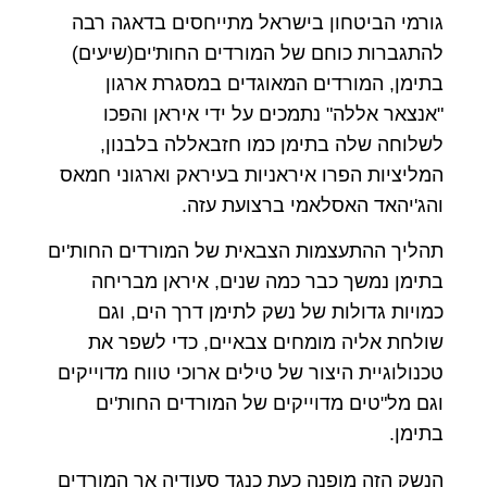
גורמי הביטחון בישראל מתייחסים בדאגה רבה
להתגברות כוחם של המורדים החות'ים(שיעים)
בתימן, המורדים המאוגדים במסגרת ארגון
"אנצאר אללה" נתמכים על ידי איראן והפכו
לשלוחה שלה בתימן כמו חזבאללה בלבנון,
המליציות הפרו איראניות בעיראק וארגוני חמאס
והג'יהאד האסלאמי ברצועת עזה.
תהליך ההתעצמות הצבאית של המורדים החות'ים
בתימן נמשך כבר כמה שנים, איראן מבריחה
כמויות גדולות של נשק לתימן דרך הים, וגם
שולחת אליה מומחים צבאיים, כדי לשפר את
טכנולוגיית היצור של טילים ארוכי טווח מדוייקים
וגם מל"טים מדוייקים של המורדים החות'ים
בתימן.
הנשק הזה מופנה כעת כנגד סעודיה אך המורדים