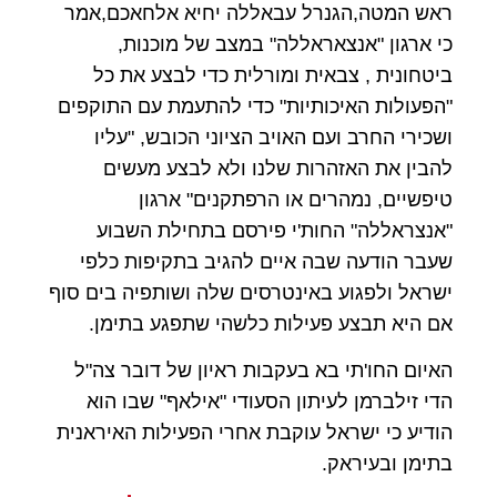
ראש המטה,הגנרל עבאללה יחיא אלחאכם,אמר
כי ארגון "אנצאראללה" במצב של מוכנות,
ביטחונית , צבאית ומורלית כדי לבצע את כל
"הפעולות האיכותיות" כדי להתעמת עם התוקפים
ושכירי החרב ועם האויב הציוני הכובש, "עליו
להבין את האזהרות שלנו ולא לבצע מעשים
טיפשיים, נמהרים או הרפתקנים"
ארגון
"אנצראללה" החות'י פירסם בתחילת השבוע
שעבר הודעה שבה איים להגיב בתקיפות כלפי
ישראל ולפגוע באינטרסים שלה ושותפיה בים סוף
אם היא תבצע פעילות כלשהי שתפגע בתימן.
האיום החו'תי בא בעקבות ראיון של דובר צה"ל
הדי זילברמן לעיתון הסעודי "אילאף" שבו הוא
הודיע כי ישראל עוקבת אחרי הפעילות האיראנית
בתימן ובעיראק.