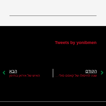
הטוויטר שלי
Tweets by yonibmen
הקודם
הבא
שנה לחיסולו של קאסם סולימאני
האיש של איראן בתימן