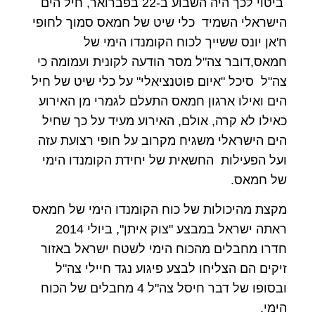
ביטוי לכך היה השבוע ב-22 בפברואר, חיל הים
הישראלי השמיד כלי שיט של חמאס סמוך לחופי
ח'אן יונס ששייך לכוח הקומנדו הימי של
חמאס,דובר צה"ל מסר הודעה לקונית ועמומה כי
צה"ל סיכל "איום פוטנציאלי" על כלי שיט של חיל
הים ואילו ארגון חמאס התעלם לגמרי מן האירוע
כאילו לא קרה, אולם, האירוע מעיד על כך שחיל
הים הישראלי משגיח מקרוב על חופי רצועת עזה
ועל הפעילות החשאית של יחידת הקומנדו הימי
של חמאס.
מקצת מהיכולות של כוח הקומנדו הימי של חמאס
ראתה ישראל במבצע "צוק איתן", ביולי 2014
חדרו מחבלים מהכוח הימי לשטח ישראל באזור
זיקים הם הצליחו לבצע פיגוע נגד חיילי צה"ל
ובסופו של דבר חיסל צה"ל 4 מחבלים של הכוח
הימי.