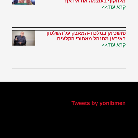
מלתקוף בעוצמה את איראן?
קרא עוד>>
פזשכיאן במלכוד-המאבק על השלטון
באיראן מתנהל מאחורי הקלעים
קרא עוד>>
הטוויטר שלי
Tweets by yonibmen