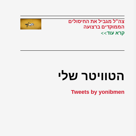
צה"ל מגביל את החיסולים
הממוקדים ברצועה
קרא עוד>>
הטוויטר שלי
Tweets by yonibmen