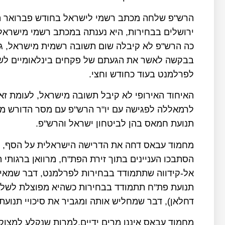
הרש"פ שלחה מכתב רשמי לישראל בחודש פברואר ה
ירושלים בבחירות, היא נענתה במכתב רשמי מישראל
כה הרש"פ לא קיבלה שום תשובה רשמית מישראל, גם
בבקשה לאשר את הגעתם של פקחים בינלאומיים לשטח
לפרלמנט בעוד כחודש וחצי.
האיחוד האירופי לא קיבל תשובה מישראל, לעומת זא
לרמאללה לפגישה עם יו"ר הרש"פ עם מסר הדורש מ
תנועת חמאס בהן לביטחון ישראל והרש"פ.
מחמוד עבאס דחה את הדרישה הישראלית על הסף, הו
הסתבכו העניינים בתוך זירת הפת"ח, מרוואן ברגות
אל-קידווה שתתמודד בבחירות לפרלמנט, דבר שמאיי
תנועת פת"ח תתמודד בבחירות כשהיא מפוצלת לשלו
דחלאן), דבר שמחליש אותה ומגביר את סיכויי תנוע
מחמוד עבאס איננו מרים ידיים,למרות שנקלע למצוקה