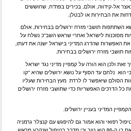
אצר אל-קידווה, אולם, בכירים בפת"ח, שחוששים
ות את הבחירות או לבטלן.
ושא השתתפות תושבי מזרח ירושלים בבחירות, אולם
יות מסוכנות לישראל ואחרי שראש השב"כ נשלח על
ת את האפשרות שהדרג המדיני בישראל ישנה את דעתו,
ת תושבי מזרח ירושלים בבחירות.
זאת ולכן הוא הורה על קמפיין מדיני נגד ישראל
 הוא נלחם עד הסוף על נושא ירושלים שהיא "קו
הוות הסולם שיאפשר לו לרדת מעץ הבחירות שעליו
את כל הדרכים האפשריות כדי שתושבי מזרח ירושלים
פיין המדיני בעניין ירושלים.
 לגרמניה לטיפול רפואי והוא אמור גם להיפגש עם קנצלר גרמניה
אנגלה מרקל, ברש"פ טוענים כי מצבו של מחמוד עבאס בן ה-86 הוא טוב וכי מדבר בטיפול שנקבע מראש,