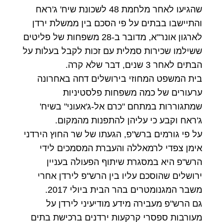
שהגיעו לאחר מלחמת 48 לשכונת שיח' ג'ראח
והתיישבו בבתים על פי הסכם בין ממשלת ירדן
לארגון אונר"א, מדובר ב-28 משפחות של פליטים
ששילמו שכירות סמלית עם זכות לקבל בעלות על
הבתים לאחר 3 שנים, דבר שלא קרה.
בית המשפט המחוזי בירושלים דחה באחרונה
ערעורים של כמה משפחות פלסטיניות
שמתגוררות במתחם "כרם אל-ג'אעוני" בשיח'
ג'ראח וקבע כי עליהן להתפנות מהמקום.
על פי גורמים ברש"פ, הגעתו של שר החוץ הירדני
אימן צפדי לרמאללה והעברת המסמכים לידי
הרש"פ היא במסגרת שיתוף הפעולה בעניין
ירושלים שהוסכם עליו בין הרש"פ לירדן אחרי
משבר המגנומטרים בהר הבית ביולי 2017.
גם הרש"פ מעבירה מידע מודיעיני לירדן על
מעורבות ספסרי קרקעות ירדנים ברכישת בתים