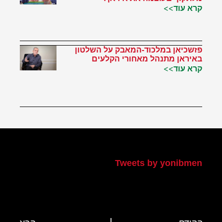
קרא עוד>>
פזשכיאן במלכוד-המאבק על השלטון
באיראן מתנהל מאחורי הקלעים
קרא עוד>>
הטוויטר שלי
Tweets by yonibmen