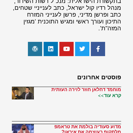
בתקשורת הישראלית: מנכ"ל רשות השידור,
מנהל רדיו קול ישראל, כתב לענייניי שטחים,
כתב ופרשן מדיני, פרשן לענייני המזרח
התיכון ועורך ראשי ומגיש התוכנית 'מגזין
המזה"ת'.
פוסטים אחרונים
מוחמד דחלאן חוזר לזירה העזתית
קרא עוד>>
מדוע סעודיה בולמת את טראמפ
מלתקוף בעוצמה את איראן?