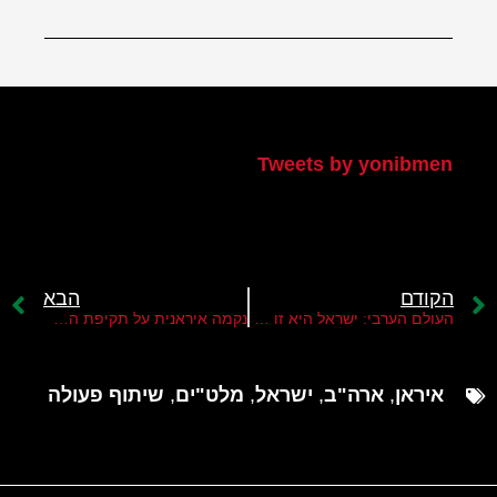
הטוויטר שלי
Tweets by yonibmen
הקודם
הבא
העולם הערבי: ישראל היא זו שתקפה את המפעל לייצור סרקזות באיראן
נקמה איראנית על תקיפת המפעל לייצור צנטרפוגות
איראן
,
ארה"ב
,
ישראל
,
מלט"ים
,
שיתוף פעולה