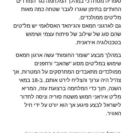
סעודיה מסרה כי במהלך המלחמה נגד המורדים
החות'ים בתימן שוגרו לעבר שטחה כמה מאות
מל"טים ממולכדים.
גם לארגוני חמאס והג'יהאד האסלאמי יש מל"טים
שהם סוג של שילוב של פיתוח עצמי ושימוש
בטכנולוגיה איראנית.
במהלך מבצע "שומר החומות" עשה ארגון חמאס
שימוש במל"טים מסוג "שהאב" ורחפנים
ממולכדים מתאבדים המתרסקים על המטרות, אך
צה"ל היה ערוך והצליח לירט אותם, ב-18 במאי
השנה, תוך כדי המלחמה ברצועת עזה, המריא
מל"ט איראני חמוש משטח סוריה וניסה לחדור
לישראל לבצע פיגוע אך הוא יורט על ידי חיל
האוויר.