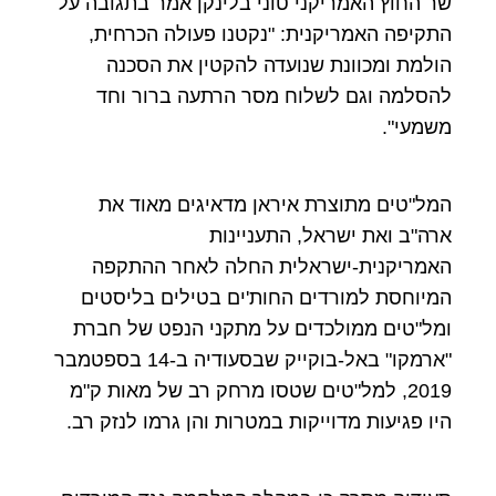
שר החוץ האמריקני טוני בלינקן אמר בתגובה על
התקיפה האמריקנית: "נקטנו פעולה הכרחית,
הולמת ומכוונת שנועדה להקטין את הסכנה
להסלמה וגם לשלוח מסר הרתעה ברור וחד
משמעי".
המל"טים מתוצרת איראן מדאיגים מאוד את
ארה"ב ואת ישראל, התעניינות
האמריקנית-ישראלית החלה לאחר ההתקפה
המיוחסת למורדים החות'ים בטילים בליסטים
ומל"טים ממולכדים על מתקני הנפט של חברת
"ארמקו" באל-בוקייק שבסעודיה ב-14 בספטמבר
2019, למל"טים שטסו מרחק רב של מאות ק"מ
היו פגיעות מדוייקות במטרות והן גרמו לנזק רב.