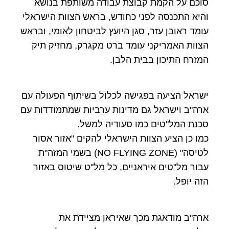
סוכם על הקמת קבוצת עבודה משותפת בנושא
והיא התכנסה לפני כחודש, בראש הצוות הישראלי
עומד ראובן עזר, סגן היועץ לביטחון לאומי, ובראש
הצוות האמריקני עומד ברט מקגרק, מחזיק תיק
המזרח התיכון בבית הלבן.
ישראל הציעה בפגישה לכלול בשיתוף הפעולה עם
ארה"ב וישראל גם מדינות ערביות שמתמודדות עם
סכנת המל"טים כמו סעודיה למשל.
כמו כן הציע הצוות הישראלי להקים "אזור אסור
לטיסה" (NO FLYING ZONE) בשמי המזה"ת
עבור מל"טים איראניים, כל מל"ט שיטוס באזור
הזה יופל.
ארה"ב מודאגת מכך שאיראן מציידת את