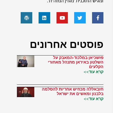
ומגיש התוכנית 'מגזין המזה"ת'.
פוסטים אחרונים
פזשכיאן במלכוד-המאבק על
השלטון באיראן מתנהל מאחורי
הקלעים
קרא עוד>>
חזבאללה מכחיש אחריות להסלמה
בלבנון ומאשים את ישראל
קרא עוד>>