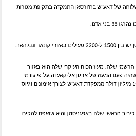
לוחה של דאע"ש בח'ורסאן התמקדה בתקיפת מטרות
בני אדם.
נאר וננג'האר.
הרשמי שלה, מעוז הכוח העיקרי שלה הוא באזור
שהיה פעם המעוז של ארגון אל-קאעדה.על פי גורמי
מודיעין אמריקנים השלוחה הזו קיבלה סכום של כ-100 מיליון דולר ממפקדת דאע"ש לצורך אימונים וגיוס
כיריב הראשי שלה באפגניסטן והיא שואפת להקים