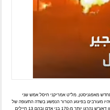
דש מאפגניסטן, מל"ט אמריקני חיסל אמש שני
שהיו מעורבים בפיגוע הטרור הנפשע בשדה התעופה של
כאבול בשבוע שעבר, בפיגוע ההתאבדות שביצע ארגון דאע"ש נהרגו יותר מ-170 בני אדם ובהם 13 חיילים