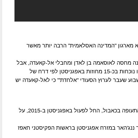
א מארגון "המדינה האסלאמית" הרבה יותר מאשר
תנה מחסה לאוסאמה בן לאדן ומחבלי אל-קאעדה, אבל
היום ארגון אל-קאעדה הרבה יותר חלש מבעבר, יש לו נוכחות בכ-15 מחוזות באפגניסטן לפי דו"ח של
בוע שעבר לערוץ הסעודי "אלחדת'" כי לאל-קאעדה יש
ארגון "המדינה האסלאמית", האחראי לפיגוע בשדה התעופה בכאבול, החל לפעול באפגניסטן ב-2015, על
ר ננג'האר במזרח אפגניסטן בראשות הפקיסטני חאפז