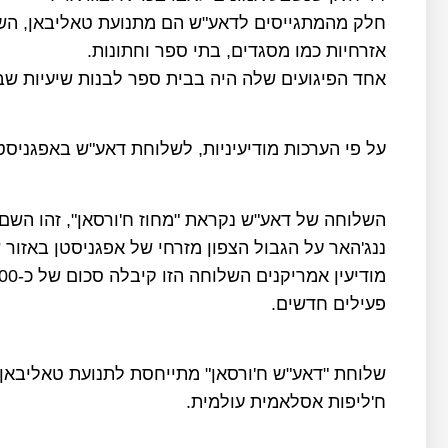
חלק מהמתגייסים לדאע"ש הם מתנועת טאליבאן, הש
אזרחיות כמו מסגדים, בתי ספר וחתונות.
אחד הפיגועים שלה היה בבית ספר לבנות שיעיות שבו נהרגו 85 
על פי הערכות מודיעיניות, לשלוחת דאע"ש באפגניסטן יש בין 1500 ל-2200 פעילים באזורי קו
השלוחה של דאע"ש נקראת "מחוז ח'ורסאן", זהו השם 
ננג'האר על הגבול הצפון מזרחי של אפגניסטן באזור 
פעילים חדשים.
שלוחת "דאע"ש ח'ורסאן" מתייחסת לתנועת טאליבאן 
ח'ליפות אסלאמית עולמית.