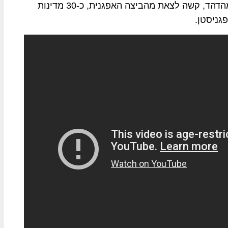
כהונתו של הנשיא ביידן ויירשם בהיסטוריה ככישלון מהדהד, קשה לצאת מהביצה האפגנית, כ-30 מדינות
גניסטן.