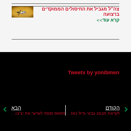
צה"ל מגביל את החיסולים הממוקדים
ברצועה
קרא עוד>>
הטוויטר שלי
Tweets by yonibmen
הקודם
הבא
לקראת מבצע צבאי גדול באזור ג'נין
חמאס מנסה לערער את יציבות שלטונו של מחמוד עבאס