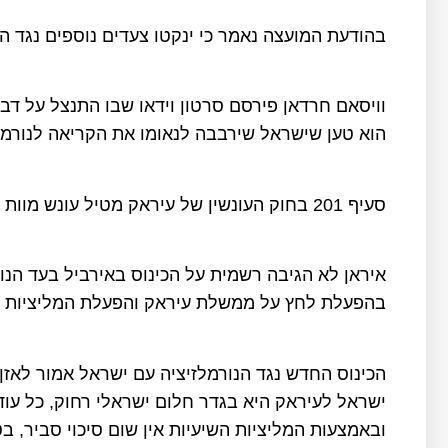
בהודעת המועצה נאמר כי ינקטו צעדים נוספים נגד 
וויסאם חרדאן פירסם סרטון וידאו שבו התנצל על דבר
הוא טען שישראל שירבבה לנאומו את הקריאה לנורמל
סעיף 201 בחוק העונשין של עיראק מטיל עונש מוות על על כל אדם או גוף המקדם "עקרונות ציוניים".
איראן לא הגיבה רשמית על הכינוס באירביל בעד הנ
בהפעלת לחץ על ממשלת עיראק והפעלת המליציות הש
הכינוס החדש נגד הנורמלזיציה עם ישראל אמור לאזן 
ישראל לעיראק היא בגדר חלום ישראלי רחוק, כל ע
ובאמצעות המליציות השיעיות אין שום סיכוי סביר, בטו