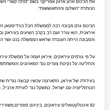
את הכינוס ארגן ארגון אמריקני בשם "מרכז קשרי השל
הכותרת "השלום וההתאוששות".
הכינוס גרם מבוכה רבה לממשלת חבל כורדיסטאן ה
איראנית, הוא עורר זעם רב בקרב השיעים בעיראק וב
והמבוכה הייתה העובדה שראש הממשלה בנט ושר החוץ
על פי גורמים עיראקים, איראן זעמה על ממשלת עיראק
והחליטה על נקיטת צעדים נגד המארגנים והמשתתפים
בעידודה של איראן, התארגנה עכשיו קבוצה נגדית של
הנורמליזציה עם ישראל, כמשקל נגד לועידת ארביל, מייד לא
92 אינטלקטואלים עיראקים, ביניהם סופרים,משוררי