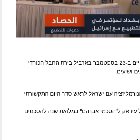
הרוחות בעיראק עדיין סוערות בעקבות הכינוס שהתקיים ב-23 בספטמבר בארביל בירת החבל הכורדי
הנורמליזציה עם ישראל לראש סדר היום התקשורתי
ל עיראק ל"הסכמי אברהם" במלואת שנה להסכמים