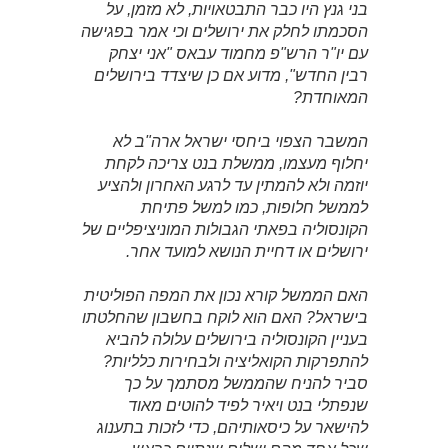
בני גנץ היו כבר התבטאויות, לא מזמן, על
הסכמתו לחלק את ירושלים וכי אמר בפגישה
עם יו"ר הרש"פ מחמוד עבאס "אני יצחק
רבין החדש", מדוע אם כן שיצדד בירושלים
המאוחדת?
המשבר הצפוי ביחסי ישראל ארה"ב לא
יחלוף מעצמו, ממשלת בנט צריכה לקחת
יוזמה ולא להמתין עד לרגע האחרון ולהציע
לממשל חלופות, כמו למשל פתיחת
הקונסוליה בפאתי הגבולות המוניציפליים של
ירושלים או דחיית הנושא למועד אחר.
האם הממשל קורא נכון את המפה הפוליטית
בישראל? האם הוא לוקח בחשבון שהחלטתו
בעניין הקונסוליה בירושלים עלולה להביא
להתפרקות הקואליציה ולבחירות כלליות?
סביר להניח שהממשל מסתמך על כך
שנפתלי בנט ויאיר לפיד להוטים מאוד
להישאר על כיסאותיהם, כדי לזכות בתענוג