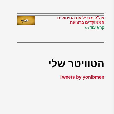
צה"ל מגביל את החיסולים
הממוקדים ברצועה
קרא עוד>>
הטוויטר שלי
Tweets by yonibmen