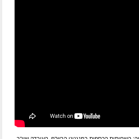
: השחיתות הכספית במנגנוני הרש"פ, העובדה שיו"ר