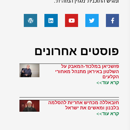
ומגיש התוכנית 'מגזין המזה"ת'.
פוסטים אחרונים
פזשכיאן במלכוד-המאבק על
השלטון באיראן מתנהל מאחורי
הקלעים
קרא עוד>>
חזבאללה מכחיש אחריות להסלמה
בלבנון ומאשים את ישראל
קרא עוד>>