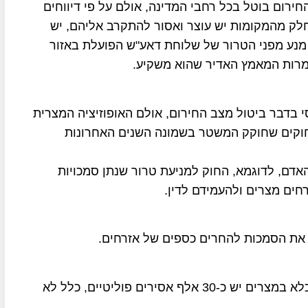
ירום בוטל בכל רחבי המדינה, אולם על פי דיווחים
בחלק מהמקומות יש עוצר ואסור להתקרב אליהם, יש
י מנע מפני הטרור של שלוחת דאע"ש הפועלת באזור
מרות המאמץ האדיר שהוא משקיע.
 בדבר ביטול מצב החירום, אולם האופוזיציה המצרית
 חוקים שחוקק המשטר בשמונה השנים האחרונות
אדם, לדוגמא, החוק למניעת טרור שנתן סמכויות
חים מצרים ולהעמידם לדין.
ה את הסמכות להחרים כספים של אזרחים.
על פי הערכות של ארגוני זכויות אדם בעולם, בבתי הכלא במצרים יש כ-30 אלף אסירים פוליטיים, כלל לא