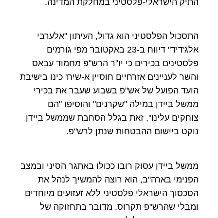
התיק הישראלי-פלסטיני במחלקת המדינה.
התסכול הפלסטיני הוא גדול, העיתון "אלערבי
אלג'דיד" דיווח ב-23 באקטובר מפי גורמים
פלסטינים בכירים כי יו"ר הרש"פ מחמוד עבאס
והשר לעניינים אזרחיים חוסיין א-שיח' כינו בישיבת
הועד הפועל של אש"פ בשבוע שעבר את בכירי
ממשל ביידן במילה "שקרנים" והוסיפו "הם
צוחקים עלינו", זאת בגלל הסחבת שממשל ביידן
נוקט ביישום ההבטחות שנתן לרש"פ.
ממשל ביידן עסוק רובו ככולו באתגר הסיני ובמצב
הפנימי בארה"ב, הוא רוצה להמשיך לנהל את
הסכסוך הישראלי פלסטיני ללא זעזועים מיוחדים
ומבלי שהרש"פ תקרוס, מדובר בתחזוקה של