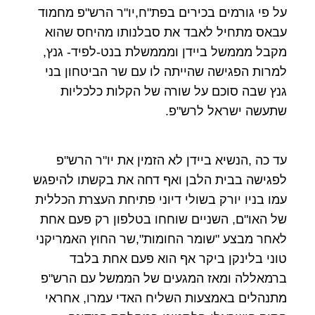
על פי גורמים בכירים בפת"ח,יו"ר הרש"פ מחמוד
עבאס מתחיל לאבד את סבלנותו מהיחס שהוא
מקבל מממשל ביידן ומממשלת בנט-לפיד- גנץ,
למרות הפגישה שהייתה לו עם שר הביטחון בני
גנץ שבה סוכם על שורה של הקלות כלכליות
שתעשה ישראל לרש"פ.
עד כה ,הנשיא ביידן לא הזמין את יו"ר הרש"פ
לפגישה בבית הלבן ואף דחה את בקשתו להיפגש
עמו בניו יורק בשולי דיוני פתיחת העצרת הכללית
של האו"ם, השניים שוחחו בטלפון רק פעם אחת
לאחר מבצע "שומר החומות",שר החוץ האמריקני
טוני בלינקן ביקר אף הוא פעם אחת בלבד
ברמאללה ומאז המגעים של הממשל עם הרש"פ
מתנהלים באמצעות השליח האדי עמרו, אחראי