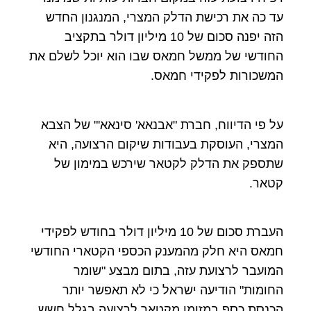
עד כה את רכישת הדלק המצרי, המנגנון החדש
הזה יפנה סכום של 10 מיליון דולר בתקציב
החודשי של ממשל חמאס שבו הוא יוכל לשלם את
המשכורות לפקידי חמאס.
על פי הדיווח, חברת "אבנאא' סינאא'" של הצבא
המצרי, העוסקת בעבודות שיקום הרצועה, היא
שתספק את הדלק לקטאר שירכש במימון של
קטאר.
העברת סכום של 10 מיליון דולר בחודש לפקידי
חמאס היא חלק מהמענק הכספי הקטארי החודשי
המועבר לרצועת עזה, בתום מבצע "שומר
החומות" הודיעה ישראל כי לא תאפשר יותר
הכנסת כסף במזומן מקטאר לרצועה בגלל חשש