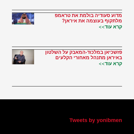
מדוע סעודיה בולמת את טראמפ
מלתקוף בעוצמה את איראן?
קרא עוד>>
פזשכיאן במלכוד-המאבק על השלטון
באיראן מתנהל מאחורי הקלעים
קרא עוד>>
הטוויטר שלי
Tweets by yonibmen