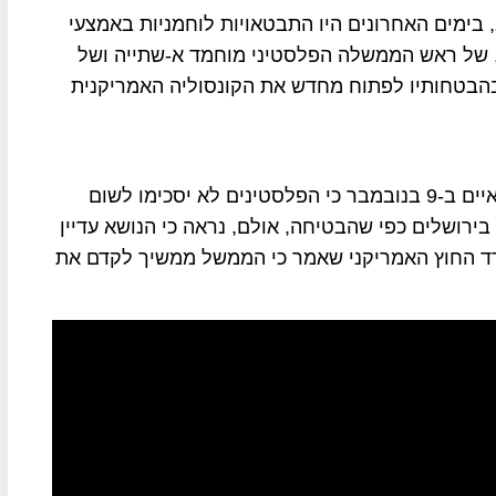
בימים האחרונים היו התבטאויות לוחמניות באמצעי
 של ראש הממשלה הפלסטיני מוחמד א-שתייה ושל
בהבטחותיו לפתוח מחדש את הקונסוליה האמריקנית
אחמד אלמג'דלאני, חבר הועד הפועל של אש"פ, אף איים ב-9 בנובמבר כי הפלסטינים לא יסכימו לשום
ירושלים כפי שהבטיחה, אולם, נראה כי הנושא עדיין
רד החוץ האמריקני שאמר כי הממשל ממשיך לקדם את