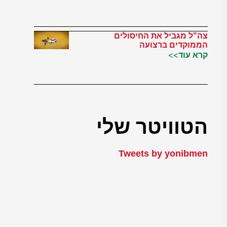
צה"ל מגביל את החיסולים
הממוקדים ברצועה
קרא עוד>>
הטוויטר שלי
Tweets by yonibmen