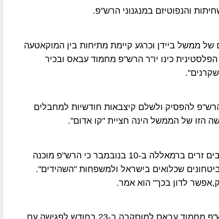
יתות והנפוטיזם במנגנוני הרש"פ.
 של ממשל ביידן וכרגע קיימת מתיחות בין המוקאטעה
פלסטינית כינו יו"ר הרש"פ מחמוד עבאס ובכיר
שקרנים".
ר הרש"פ להפסיק ולשלם קיצבאות חודשיות למחבלים
 הזו של הממשל הינה חציית "קו אדום".
ראש הממשלה הפלסטיני מוחמד א-שתייה אמר לכתבים זרים ברמאללה ב-10 בנובמבר כי הרש"פ מוכנה
יטחונים שכלואים בישראל ולמשפחות "השהידים".
ק,אפשר לדון בכך" הוא אמר.
ד.כעס בממשל ביידן על הנסיעה הצפויה של יו"ר הרש"פ מחמוד עבאס למוסקבה ב-23 בחודש לפגישה עם