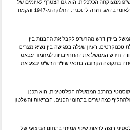
ש"פ ממצוקתה הכלכלית, הוא גם הצטרף לאיומים של
מחמוד עבאס על ישראל בדבר פנייה לבית הדין הבינלאומי בהאג, חזרה לתוכנית החלוקה מ-1947 והקמת
אר דיווח ב-8 באוקטובר כי ממשל ביידן דרש מהרש"פ לקבל את ההבנות בין
טכנוקרטים, רעיון שעלה בפגישה בין נשיא מצרים
תמורה חידש הממשל את ההתחייבויות למחמוד עבאס
ה בתקופה הקרובה בתנאי שיו"ר הרש"פ יבצע את
 קוסמטי בהרכב הממשלה הפלסטינית, הוא תכנן
החליף כמה שרים בתחומי הפנים, הבריאות והשלטון
סטיני רוצה לראות שינוי אמיתי בתחום הביצועי של