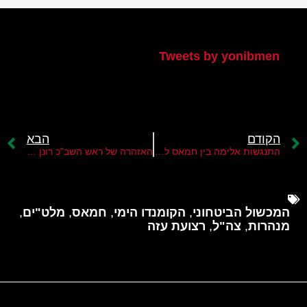
הטוויטר שלי
Tweets by yonibmen
הקודם
הבא
התנגשות אלימה בין חמאס לפת"ח במחנות הפליטים בלבנון
האזהרה של ראש השב"כ רונן בר
המכשול הביטחוני
,
הקומנדו הימי
,
חמאס
,
מלט"ים
,
מנהרות
,
צה"ל
,
רצועת עזה