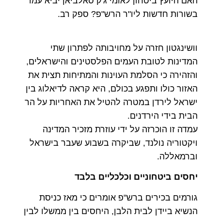
האם היועץ ביטחון לאומי ג'ק סאלביאן יביא עמו
בשורות חדשות ליו"ר הרש"פ? ספק רב.
וושינגטון חזרה על מחויבותה לפתרון שתי
המדינות לטובת העמים הפלסטינים והישראלים,
והזהירה כי הסלמת העוינות והמתיחות תצית את
האזור כולו ותפגע בכולם, היא קראה לדיאלוג בין
ישראל לירדן במטרה להטיל את האחריות על הר
הבית בידי הירדנים.
עמדה זו הוכרזה על ידי עוזרת מזכיר המדינה
ויקטוריה נולנד, שביקרה בשבוע שעבר בישראל
וברמאללה.
יחסים ביטחוניים וכלכליים בלבד
גורמים בכירים ברש"פ אומרים כי מאז כניסת
הנשיא ביידן לבית הלבן, היחסים בין ממשלו לבין