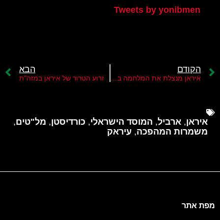
Tweets by yonibmen
הקודם
הבא
איראן מנצלת את המלחמה באוקראינה להתבסס בסוריה
זרוע הטרור של איראן במזה"ת
איראן
,
ארביל
,
המוסד הישראלי
,
כורדיסטן
,
מל"טים
,
משמרות המהפכה
,
עיראק
מפת אתר