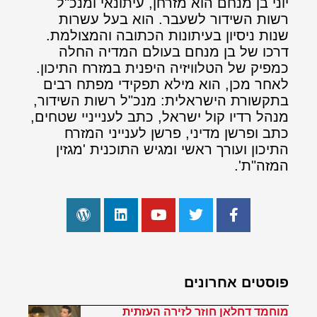
יוני בן מנחם הוא מזרחן, עיתונאי ומנכ"ל
רשות השידור לשעבר. הוא בעל עשרות
שנות ניסיון בעיתונות הכתובה והמצולמת.
דרכו של בן מנחם בעולם המדיה החלה
כמפיק של הטלוויזיה היפנית במזרח התיכון.
לאחר מכן, הוא מילא תפקידי מפתח רבים
בתקשורת הישראלית: מנכ"ל רשות השידור,
מנהל רדיו קול ישראל, כתב לענייניי שטחים,
כתב ופרשן מדיני, פרשן לענייני המזרח
התיכון ועורך ראשי ומגיש התוכנית 'מגזין
המזה"ת'.
פוסטים אחרונים
מוחמד דחלאן חוזר לזירה העזתית