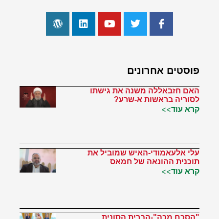
פוסטים אחרונים
האם חזבאללה משנה את גישתו
לסוריה בראשות א-שרע?
קרא עוד>>
עלי אלעאמודי-האיש שמוביל את
תוכנית ההונאה של חמאס
קרא עוד>>
"הסכם מכה"-הברית הסונית