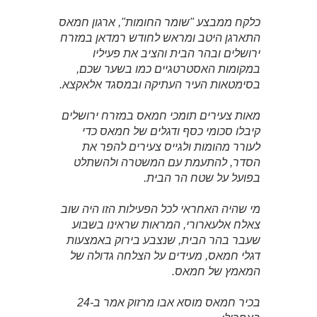
כלקח ממבצע "שומר החומות", ארגון חמאס
התארגן היטב ומראש לחודש רמדאן במזרח
ירושלים ובהר הבית והציב את פעיליו
במקומות האסטרטגיים כמו בשער שכם,
בסימטאות העיר העתיקה ובמסגד אלאקצא.
מאות צעירים תומכי חמאס במזרח ירושלים
קיבלו סכומי כסף ודגלים של חמאס כדי
לעורר מהומות ולגייס צעירים להפר את
הסדר, להתעמת עם המשטרה ולהשתלט
בפועל על שטח הר הבית.
מי שהיה האחראי לכל הפעילות הזו היה שוב
צאלח אלעארורי, המראות שראינו בשבוע
שעבר בהר הבית, שנצבע בירוק באמצעות
דגלי חמאס, מעידים על הצלחה גדולה של
המאמץ של חמאס.
בכיר חמאס מוסא אבו מרזוק אמר ב-24