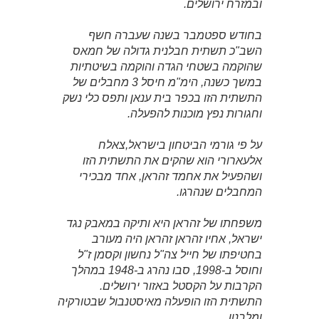
ובמזרח ירושלים.
בחודש ספטמבר בשנה שעברה חשף
השב"כ תשתית חבלנית גדולה של חמאס
שהוקמה בשטחי הגדה והוקמה בשיטתיות
במשך כשנה, הימ"מ חיסל 3 מחבלים של
התשתית הזו בכפר בית ענאן ותפס כלי נשק
וחגורות נפץ מוכנות להפעלה.
על פי גורמי הביטחון בישראל,צאלח
אלעארורי הוא שהקים את התשתית הזו
ושהפעיל את אחמד זהראן, אחד מבכירי
המחבלים שנהרגו.
משפחתו של זהראן היא ותיקה במאבק נגד
ישראל, אחיו זהראן זהראן היה מעורב
בחטיפתו של חייל צה"ל נחשון וקסמן ז"ל
וחוסל ב-1998, סבו נהרג ב-1948 במהלך
הקרבות על הקסטל באזור ירושלים.
התשתית הזו הופעלה מאיסטנבול שבטורקיה
ומלבנון.