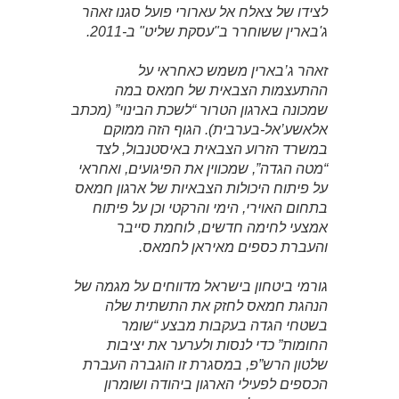
לצידו של צאלח אל עארורי פועל סגנו זאהר
ג'בארין ששוחרר ב"עסקת שליט" ב-2011.
זאהר ג’בארין משמש כאחראי על
ההתעצמות הצבאית של חמאס במה
שמכונה בארגון הטרור “לשכת הבינוי” (מכתב
אלאשע’אל-בערבית). הגוף הזה ממוקם
במשרד הזרוע הצבאית באיסטנבול, לצד
“מטה הגדה”, שמכווין את הפיגועים, ואחראי
על פיתוח היכולות הצבאיות של ארגון חמאס
בתחום האוירי, הימי והרקטי וכן על פיתוח
אמצעי לחימה חדשים, לוחמת סייבר
והעברת כספים מאיראן לחמאס.
גורמי ביטחון בישראל מדווחים על מגמה של
הנהגת חמאס לחזק את התשתית שלה
בשטחי הגדה בעקבות מבצע “שומר
החומות” כדי לנסות ולערער את יציבות
שלטון הרש”פ, במסגרת זו הוגברה העברת
הכספים לפעילי הארגון ביהודה ושומרון