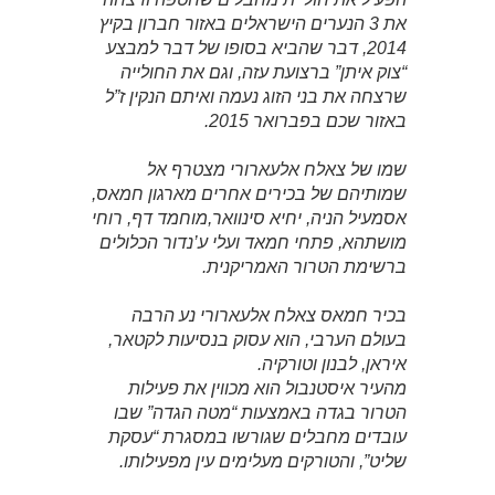
את 3 הנערים הישראלים באזור חברון בקיץ
2014, דבר שהביא בסופו של דבר למבצע
“צוק איתן” ברצועת עזה, וגם את החולייה
שרצחה את בני הזוג נעמה ואיתם הנקין ז”ל
באזור שכם בפברואר 2015.
שמו של צאלח אלעארורי מצטרף אל
שמותיהם של בכירים אחרים מארגון חמאס,
אסמעיל הניה, יחיא סינוואר,מוחמד דף, רוחי
מושתהא, פתחי חמאד ועלי ע’נדור הכלולים
ברשימת הטרור האמריקנית.
בכיר חמאס צאלח אלעארורי נע הרבה
בעולם הערבי, הוא עסוק בנסיעות לקטאר,
איראן, לבנון וטורקיה.
מהעיר איסטנבול הוא מכווין את פעילות
הטרור בגדה באמצעות “מטה הגדה” שבו
עובדים מחבלים שגורשו במסגרת “עסקת
שליט”, והטורקים מעלימים עין מפעילותו.