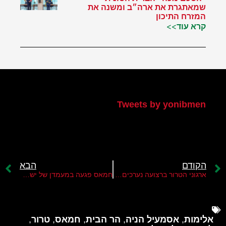
שמאתגרת את ארה״ב ומשנה את
המזרח התיכון
קרא עוד>>
הטוויטר שלי
Tweets by yonibmen
הקודם
הבא
ארגוני הטרור ברצועה נערכים לעימות עם ישראל בסוף רמדאן
חמאס פגעה במעמדן של ישראל וירדן בהר הבית
אלימות
,
אסמעיל הניה
,
הר הבית
,
חמאס
,
טרור
,