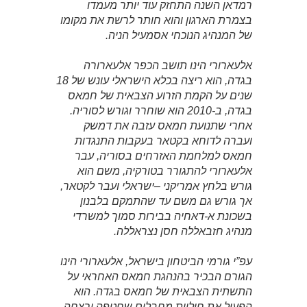
רמדאן השנה התחזק עוד יותר מעמדו
בצמרת הארגון והוא חותר לרשת את מקומו
של המנהיג הנוכחי אסמעיל הניה.
אלעארורי הינו תושב הכפר אלעארורה
בגדה, הוא ריצה בכלא הישראלי עונש של 18
שנים על הקמת הזרוע הצבאית של חמאס
בגדה, ב-2010 הוא שוחרר וגורש לסוריה.
אחרי שתנועת חמאס עזבה את דמשק
ועברה לדוחא בקטאר בעקבות התנגדות
חמאס למלחמת האזרחים בסוריה, עבר
אלעארורי להתגורר בטורקיה, משם הוא
גורש בלחץ אמריקני –ישראלי ועבר לקטאר,
אך גורש גם משם עד שהתמקם בלבנון
בשכונת א-דאחיה בבירות סמוך למשרדי
מנהיג חזבאללה חסן נצראללה.
עפ”י גורמי הביטחון בישראל, אלעארורי הינו
הגורם הבכיר בהנהגת חמאס האחראי על
התשתית הצבאית של חמאס בגדה. הוא
הפעיל את חוליית מחבלים שחטפה ורצחה