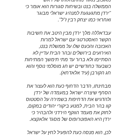
הממשלה בנט ובשיחות סגורות הוא אומר כי
"ירדן מתגעגעת למנהיג ישראלי מבוגר
ואחראי כמו יצחק רבין ז"ל".
עבדאללה מלך ירדן מבין היטב את חשיבות
הקשר האסטרטגי עם ישראל למרות
האכזבה והכעס שלו על ממשלת בנט,
האירועים בירושלים ובהר הבית עדיין לא
הסתיימו ולא ברור עד מתי תימשך המתיחות
כשבעוד כחודשיים יש חג מוסלמי נוסף והוא
חג הקורבן (עיד אלאדחא).
מבחינתו, הדבר הדחוף כעת הוא לעצור את
הסחף שיצרה ישראל במעמדה של ירדן
ולהדגיש את הדחיפות בשמירה על הסטטוס
קוו בהר הבית, למנוע ביקורי יהודים במקום,
לחזק את מעמד הווקף הירדני ולהבהיר כי
ירדן היא האפוטרופוס של מסגד אלאקצא.
לכן, הוא מנסה כעת להפעיל לחץ על ישראל