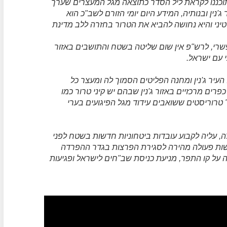
-20 פיגועים בישראל שתוכננו לקראת ליל הסדר כתוצאה מגל המעצרים שערך
נין ובנותיה, המידע היום יומי הזורם לשב"כ הוא
טיני והיא נחושה להביא את הטרור בחזרה ללב מדינת
שרי, לרש"פ אין שום שליטה בשטח והתושבים באזור
י עם ישראל.
העיר ג'נין ומחנה הפליטים הסמוך לה ומעצר כל
ם מרכזיים באזור ג'נין שבהם יש קיני טרור כמו
" טרוריסטים ששואבים עידוד מגל הפיגועים בערי
, עליה לקבוע עובדות ביטחוניות חדשות בשטח לפני
עשות פעולה מהירה לסגירת הפרצות בגדר ההפרדה
ל קו התפר, מניעת כניסת שב"חים לישראל ופגיעות