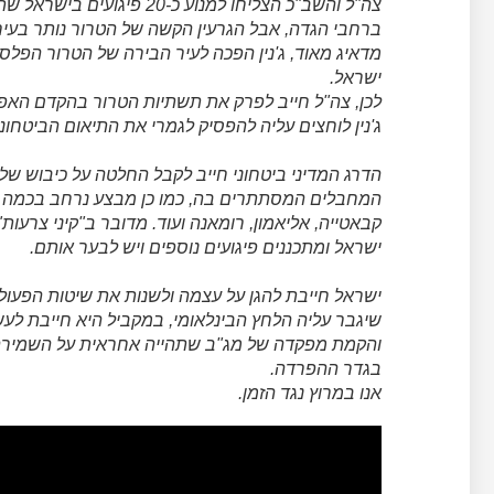
צה"ל והשב"כ הצליחו למנוע כ
ברחבי הגדה, אבל הגרעין הקשה של הטרור נותר בעיר ג'
מדאיג מאוד, ג'נין הפכה לעיר הבירה של הטרור הפלס
ישראל.
לכן, צה"ל חייב לפרק את תשתיות הטרור בהקדם האפ
ג'נין לוחצים עליה להפסיק לגמרי את התיאום הביטחונ
הדרג המדיני ביטחוני חייב לקבל החלטה על כיבוש של 
המחבלים המסתתרים בה, כמו כן מבצע נרחב בכמה כפרי
קבאטייה, אליאמון, רומאנה ועוד. מדובר ב"קיני צרעות
ישראל ומתכננים פיגועים נוספים ויש לבער אותם.
ישראל חייבת להגן על עצמה ולשנות את שיטות הפעולה
שיגבר עליה הלחץ הבינלאומי, במקביל היא חייבת ל
והקמת מפקדה של מג"ב שתהייה אחראית על השמירה ע
בגדר ההפרדה.
אנו במרוץ נגד הזמן.