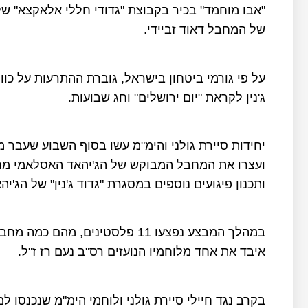
"אבו מוחמד" בכיר בקבוצת "גדודי חללי אלאקצא" ש
של המחבל דאוד זביידי.
על פי גורמי ביטחון בישראל, גוברת ההתרעות על כוונו
ג'נין לקראת "יום ירושלים" וחג שבועות.
יחידות סיירת גולני והימ"מ עשו בסוף השבוע שעבר 
ועצרו את המחבל המבוקש של הג'יהאד האסלאמי מחמ
ותכנון פיגועים נוספים במסגרת "גדוד ג'נין" של הג'י
במהלך המבצע נפצעו 11 פלסטינים,
איבד את אחד מלוחמיו הנועזים רס"ב נעם רז ז"ל.
בקרב נגד חיילי סיירת גולני ולוחמי הימ"מ שנכנסו