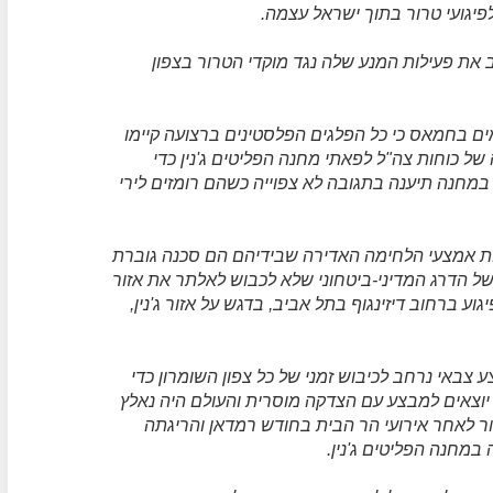
פיגועי טרור בתוך ישראל עצמה.
ב את פעילות המנע שלה נגד מוקדי הטרור בצפון
אר דיווח ב-14 במאי מפי גורמים בחמאס כי כל הפלגים הפלסטינים ברצועה קיימו
ל כוחות צה"ל לפאתי מחנה הפליטים ג'נין כדי
במחנה תיענה בתגובה לא צפוייה כשהם רומזים לירי
מות אמצעי הלחימה האדירה שבידיהם הם סכנה גוברת
של הדרג המדיני-ביטחוני שלא לכבוש לאלתר את אזור
גוע ברחוב דיזינגוף בתל אביב, בדגש על אזור ג'נין,
צבאי נרחב לכיבוש זמני של כל צפון השומרון כדי
 יוצאים למבצע עם הצדקה מוסרית והעולם היה נאלץ
ור לאחר אירועי הר הבית בחודש רמדאן והריגתה
במחנה הפליטים ג'נין.