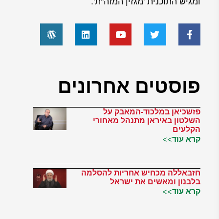
ומגיש התוכנית 'מגזין המזה"ת'.
פוסטים אחרונים
פזשכיאן במלכוד-המאבק על
השלטון באיראן מתנהל מאחורי
הקלעים
קרא עוד>>
חזבאללה מכחיש אחריות להסלמה
בלבנון ומאשים את ישראל
קרא עוד>>