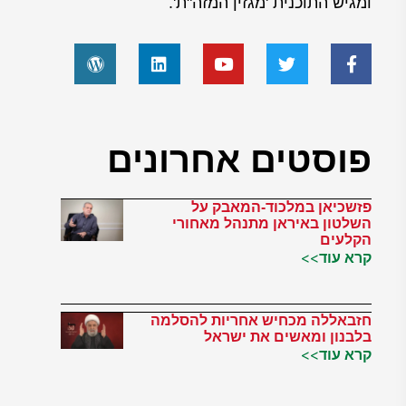
ומגיש התוכנית 'מגזין המזה"ת'.
פוסטים אחרונים
פזשכיאן במלכוד-המאבק על
השלטון באיראן מתנהל מאחורי
הקלעים
קרא עוד>>
חזבאללה מכחיש אחריות להסלמה
בלבנון ומאשים את ישראל
קרא עוד>>