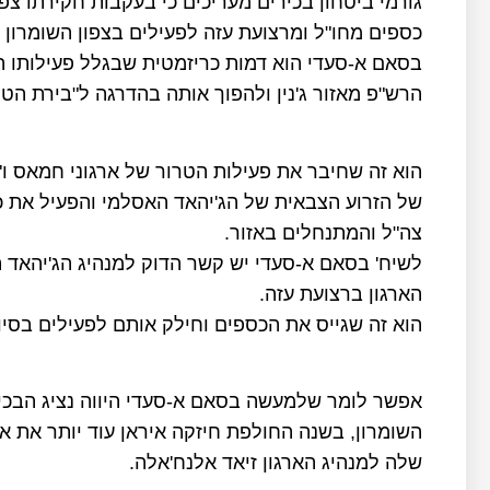
גורמי ביטחון בכירים מעריכים כי בעקבות חקירתו צ
כספים מחו"ל ומרצועת עזה לפעילים בצפון השומרון ו
בסאם א-סעדי הוא דמות כריזמטית שבגלל פעילותו ה
הרש"פ מאזור ג'נין ולהפוך אותה בהדרגה ל"בירת הטר
הוא זה שחיבר את פעילות הטרור של ארגוני חמאס ו"ג
של הזרוע הצבאית של הג'יהאד האסלמי והפעיל את 
צה"ל והמתנחלים באזור.
לשיח' בסאם א-סעדי יש קשר הדוק למנהיג הג'יהאד 
הארגון ברצועת עזה.
הוא זה שגייס את הכספים וחילק אותם לפעילים בסיוע
אפשר לומר שלמעשה בסאם א-סעדי היווה נציג הבכי
השומרון, בשנה החולפת חיזקה איראן עוד יותר את 
שלה למנהיג הארגון זיאד אלנח'אלה.