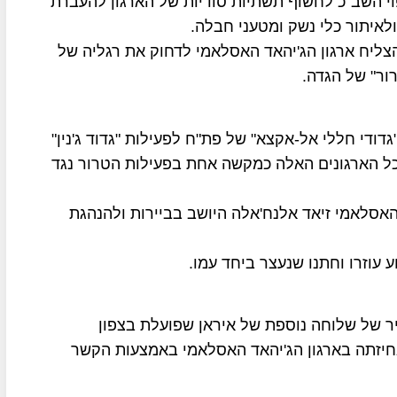
פוי השב"כ לחשוף תשתיות סודיות של הארגון להעברת
לאיתור כלי נשק ומטעני חבלה.
צליח ארגון הג'יהאד האסלאמי לדחוק את רגליה של
ור" של הגדה.
דודי חללי אל-אקצא" של פת"ח לפעילות "גדוד ג'נין"
כל הארגונים האלה כמקשה אחת בפעילות הטרור נגד
האסלאמי זיאד אלנח'אלה היושב בביירות ולהנהגת
 עוזרו וחתנו שנעצר ביחד עמו.
ר של שלוחה נוספת של איראן שפועלת בצפון
אחיזתה בארגון הג'יהאד האסלאמי באמצעות הקשר