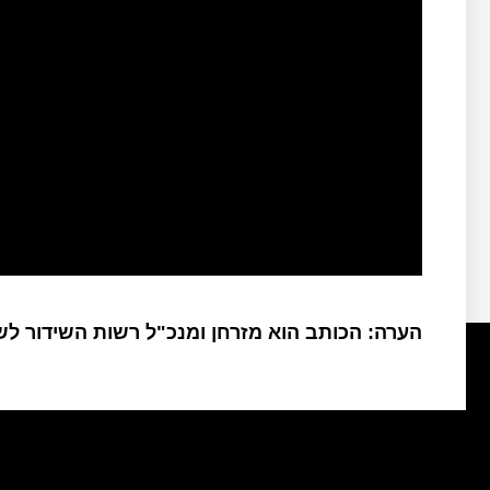
הערה: הכותב הוא מזרחן ומנכ"ל רשות השידור ל