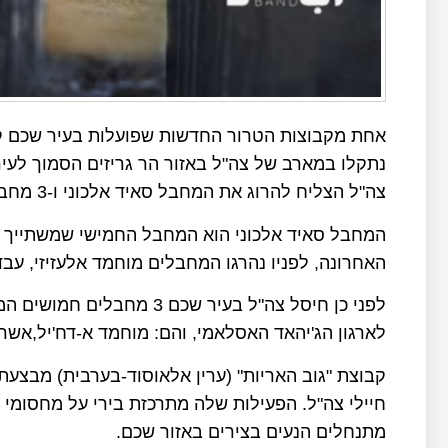
אחת מקבוצות הטרור החדשות שפועלות בעיר שכם 
נתקלו במארב של צה"ל באזור הר גריזים הסמוך לעי
צה"ל הצליח להרוג את המחבל סאיד אלכוני ו-3 מחבלים נוספים נפצעו ונמלטו לעיר שכם.
המחבל סאיד אלכוני הוא המחבל החמישי שמשתייך לק
האחרונה, לפניו נהרגו המחבלים מוחמד אלעזיזי, עב
לפני כן חיסל צה"ל בעיר שכם 
לארגון הג'יהאד האסלאמי, והם: מוחמד א-דח'יל,אש
קבוצת "גוב האריות" (ערין אלאוסוד-בערבית) מבצעת 
חיילי צה"ל. הפעילות שלה מתרכזת בירי על מחסומי 
מתנחלים הנעים בצירים באזור שכם.