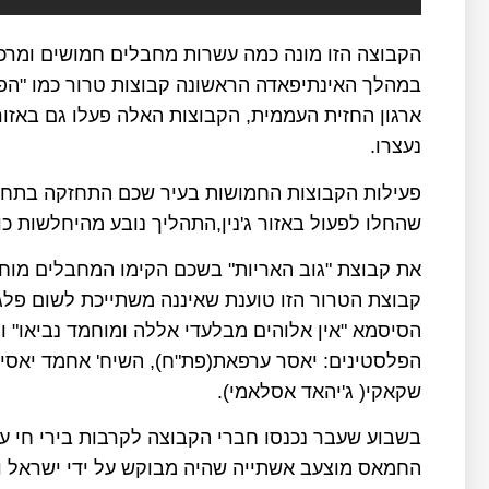
הקבוצה הזו מונה כמה עשרות מחבלים חמושים ומרכ
במהלך האינתיפאדה הראשונה קבוצות טרור כמו "הפ
ארגון החזית העממית, הקבוצות האלה פעלו גם באזור ג
נעצרו.
שהחלו לפעול באזור ג'נין,התהליך נובע מהיחלשות כ
את קבוצת "גוב האריות" בשכם הקימו המחבלים מוחמד
קבוצת הטרור הזו טוענת שאיננה משתייכת לשום פלג 
הסיסמא "אין אלוהים מבלעדי אללה ומוחמד נביאו" 
הפלסטינים: יאסר ערפאת(פת"ח), השיח' אחמד יאסין
שקאקי( ג'יהאד אסלאמי).
בשבוע שעבר נכנסו חברי הקבוצה לקרבות בירי חי ע