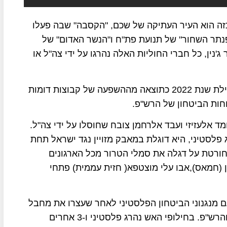
זה הוא העיר העתיקה של שכם, "הקסבה" שבה פעלו
נתר השחור" של תנועת פת"ח ו"הנשר האדום" של
'נין, כל חברי החוליות האלה נהרגו על ידי צה"ל או
פעילות הקבוצות החמושות בעיר שכם התחזקה בתחילת שנת 2022 כתוצאה מההשפעה של קבוצות דומות
וחות הביטחון של הרש"פ.
 אלעזיזי ועבד אלרחמן צובח שחוסלו על ידי צה"ל.
פלסטיני, היא דוגלת במאבק מזויין נגד ישראל תחת
וחורטת על דגלה את סמלי הטרור מכל הארגונים
 (חמאס),אבו עלי מוצטפא( חזית עממית) פתחי
ם מנגנוני הביטחון הפלסטיני לאחר שעצרו את מחבל
החמאס מוצעב אשתייה שהיה מבוקש על ידי ישראל והרש"פ. בחילופי האש נהרג פלסטיני ו-3 אחרים