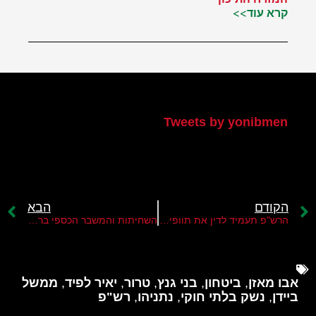
קרא עוד>>
הטוויטר שלי
Tweets by yonibmen
הקודם
הבא
הרש"פ תעמיד לדין את תוופיק אלטיראווי על הדלפות ומעשי שחיתות
השחיתות והמשבר הכספי ברש"פ
אבו מאזן
,
ביטחון
,
בני גנץ
,
טרור
,
יאיר לפיד
,
ממשל
ביידן
,
נשק בלתי חוקי
,
נתניהו
,
רש"פ