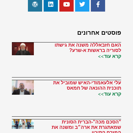
פוסטים אחרונים
האם חזבאללה משנה את גישתו
לסוריה בראשות א-שרע?
קרא עוד>>
עלי אלעאמודי-האיש שמוביל את
תוכנית ההונאה של חמאס
קרא עוד>>
"הסכם מכה"-הברית הסונית
שמאתגרת את ארה״ב ומשנה את
המזרח התיכון