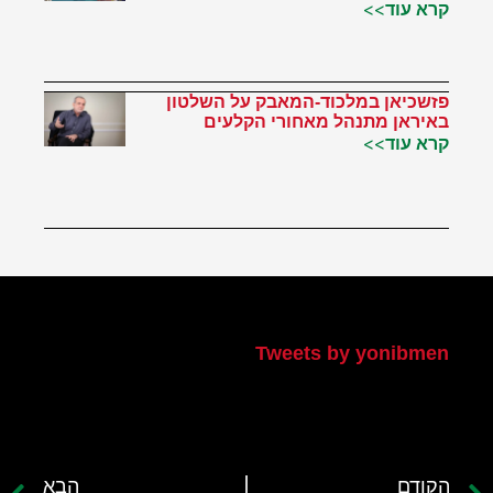
קרא עוד>>
פזשכיאן במלכוד-המאבק על השלטון
באיראן מתנהל מאחורי הקלעים
קרא עוד>>
הטוויטר שלי
Tweets by yonibmen
הקודם
הבא