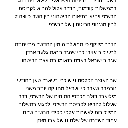
בשלב חדש במדיניות הישראלית שלא היה נהוג
בממשלות קודמות, הדבר עלול להביא לקריסת
הרש"פ ויפגע בתיאום הביטחוני בין השב"כ וצה"ל
לבין מנגנוני הביטחון של הרש"פ.
הדבר משקף כי ממשלת הימין החדשה מתייחסת
לרש"פ כ"אויב" כפי שהגדיר זאת גלעד ארדן,
שגריר ישראל באו"ם בנאומו במועצת הביטחון.
שר האוצר הפלסטיני שוכרי בשארה טען בחודש
נובמבר שעבר כי ישראל מחזיקה יותר משני
מיליארד דולר מכספי המיסים של הרש"פ, דבר
שעלול להביא לקריסת הרש"פ ולפגוע בתשלום
המשכורות לעשרות אלפי פקידי הרש"פ שהם
עמוד השדרה של שלטונו של אבו מאזן.