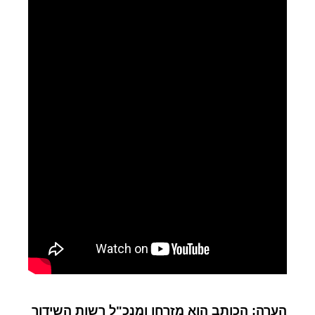
הערה: הכותב הוא מזרחן ומנכ"ל רשות השידור