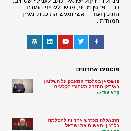
מנהל רדיו קול ישראל, כתב לענייניי שטחים,
כתב ופרשן מדיני, פרשן לענייני המזרח
התיכון ועורך ראשי ומגיש התוכנית 'מגזין
המזה"ת'.
פוסטים אחרונים
פזשכיאן במלכוד-המאבק על השלטון
באיראן מתנהל מאחורי הקלעים
קרא עוד>>
חזבאללה מכחיש אחריות להסלמה
בלבנון ומאשים את ישראל