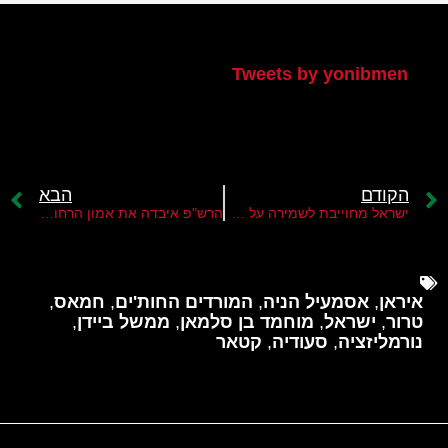
הטוויטר שלי
Tweets by yonibmen
הקודם
הבא
ישראל מחוייבת לשמירה על הסטטוס קוו בהר הבית
הרש"פ איבדה את אמון הרחוב הפלסטיני
איראן
,
אסמעיל הניה
,
המורדים החות'ים
,
חמאס
,
טרור
,
ישראל
,
מוחמד בן סלמאן
,
ממשל ביידן
,
נורמליזציה
,
סעודיה
,
קטאר