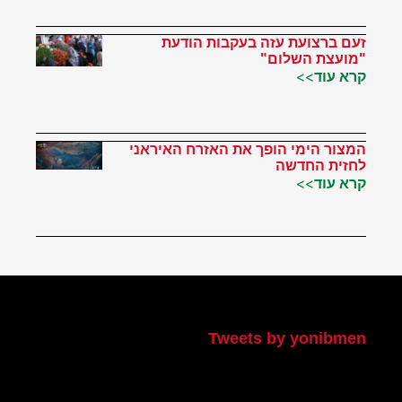
זעם ברצועת עזה בעקבות הודעת
"מועצת השלום"
קרא עוד>>
המצור הימי הופך את האזרח האיראני
לחזית החדשה
קרא עוד>>
הטוויטר שלי
Tweets by yonibmen