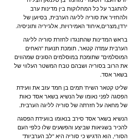
יורש העצר הסעודי מוחמד בן סלמאן הצליח
להתגבר על כל המחלוקות בין מדינות ערב
ולהחזיר את סוריה לליגה הערבית, בסיוען של
ירדן,מצרים,איחוד האמירויות, אלג'יריה ותוניסיה.
בראש המדינות שהתנגדו לחזרת סוריה לליגה
הערבית עמדה קטאר, תומכת תנועת "האחים
המוסלמים" שתומכת במוסלמים הסונים שמהווים
את הרוב בסוריה ושבהם טבח המשטר העלווי של
בשאר אסד.
שליט קטאר השיח' תמים בן חמד עזב את וועידת
הפסגה לפני נאומו של הנשיא בשאר אסד כאות
של מחאה על חזרתה של סוריה לליגה הערבית.
הנשיא בשאר אסד סירב בנאומו בוועידת הפסגה
להכיר בשגיאות שביצע והפשעים שלו כלפי העם
הסורי, הוא הדגיש כי סוריה היא "לב הערביות"