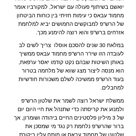
יואשם בשיתוף פעולה עם ישראל, למקורביו אומר
מחמוד עבאס כי עימות חזיתי בין כוחות הביטחון
של הרש"פ למבוקשים החמושים יביא למלחמת
אזרחים ברש"פ והוא רוצה להימנע מכך.
במלאת 30 שנים להסכם אוסלו צריך לשים לב
לעובדה הזו שיו"ר הרש"פ מחמוד עבאס ממשיך
באותן השיטות שבהם נקט קודמו יאסר ערפאת,
הוא מנסה ליצור מצג שווא של מלחמה בטרור
בעוד הרש"פ ממשיכה לשלם משכורות חודשיות
למחבלים.
ממשלת ישראל רוצה לשמר את שלטון הרש"פ
ולמנוע את קריסתה כדי שתנהל את חיי היום יום
של 3 מיליון פלסטינים החיים ביהודה ושומרון, אך
ברור שהרש"פ נלחמת רק נגד מי שמסכן את
שלטונו של מחמוד עבאס או מותח עליו ביקורת.