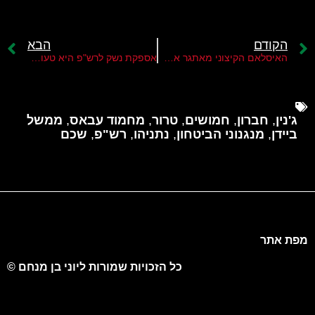
הקודם
הבא
האיסלאם הקיצוני מאתגר את פת"ח בלבנון
אספקת נשק לרש"פ היא טעות גדולה
ג'נין
,
חברון
,
חמושים
,
טרור
,
מחמוד עבאס
,
ממשל
ביידן
,
מנגנוני הביטחון
,
נתניהו
,
רש"פ
,
שכם
מפת אתר
כל הזכויות שמורות ליוני בן מנחם ©