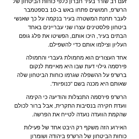
זעם רב שורר בעיר חברון כלפי כוחות הביטחון של
הרש"פ, חמושים פתחו באש ב-10 בספטמבר
לעבר תחנת המשטרה בעיר בנקמה על כך שאנשי
ביטחון פלסטינים עצרו שני עבריינים באחד
הבתים בעיר, היכו אותם, הפשיטו את פלג גופם
העליון וצילמו אותם כדי להשפילם.
אחד העצורים הוא מחמולת ג'עברי והחמולה
פירסמה גילוי דעת שבו היא מאיימת לנקום
ברש"פ על ההשפלה שגרמו כוחות הביטחון שלה
שאותם היא מכנה בשם "כנופיות".
הרש"פ פירסמה התנצלות והודיעה כי הקימה
וועדת חקירה בנסיבות התקרית, אבל ברור לכולם
שהקמת הוועדה נועדה לטייח את הפרשה.
האירוע הזה משקף רק היבט אחד של פעילות
כוחות הביטחון של הרש"פ ביהודה ושומרון