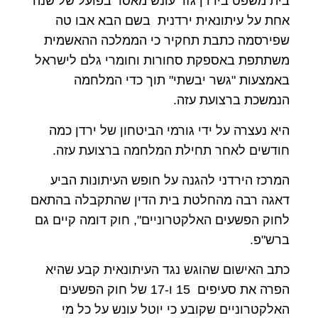
בית משפט בירדן גזר עונש מאסר בפועל של שנה
אחת על עיתונאית ירדנית בשם הבא אבו טה
שפירסמה כתבת תחקיר כי הממלכה ההאשמית
משתתפת באספקת סחורות וחומרי גלם לישראל
באמצעות "גשר יבשתי" תוך כדי המלחמה
הנמשכת ברצועת עזה.
היא נעצרה על ידי גורמי הביטחון של ירדן כמה
חודשים לאחר תחילת המלחמה ברצועת עזה.
המרכז הירדני להגנה על חופש העיתונות הביע
דאגה רבה מהחלטת בית הדין שהתקבלה בהתאם
לחוק הפשעים האלקטרוניים", חוק דומה קיים גם
ברש"פ.
כתב האישום שהוגש נגד העיתונאית קבע שהיא
הפרה את סעיפים 15 ו-17 של חוק הפשעים
האלקטרוניים שקובע כי יוטל עונש על כל מי