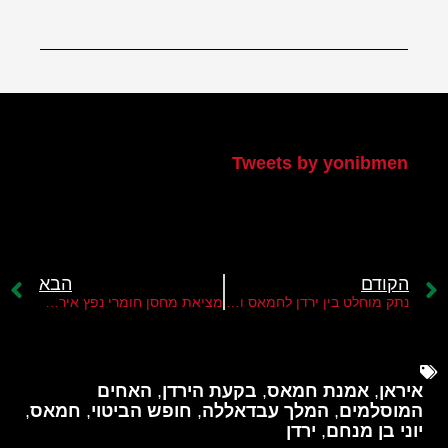
הטוויטר שלי
Tweets by yonibmen
הקודם
הבא
נתק מוחלט בין ירדן לחמאס ולאיראן
מציאת מחסן חומרי נפץ איראני בבירת ירדן
איראן
,
אמנת חמאס
,
בקעת הירדן
,
האחים
המוסלמים
,
המלך עבדאללה
,
חופש הביטוי
,
חמאס
,
יוני בן מנחם
,
ירדן