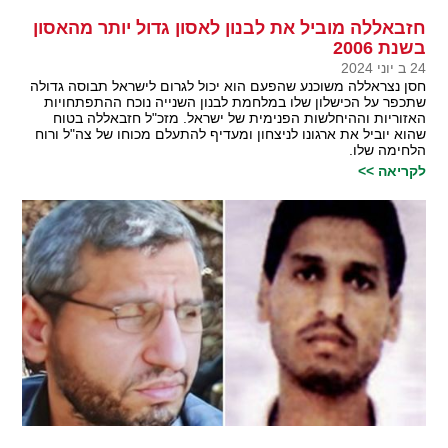
חזבאללה מוביל את לבנון לאסון גדול יותר מהאסון
בשנת 2006
24 ב יוני 2024
חסן נצראללה משוכנע שהפעם הוא יכול לגרום לישראל תבוסה גדולה
שתכפר על הכישלון שלו במלחמת לבנון השנייה נוכח ההתפתחויות
האזוריות וההיחלשות הפנימית של ישראל. מזכ"ל חזבאללה בטוח
שהוא יוביל את ארגונו לניצחון ומעדיף להתעלם מכוחו של צה"ל ורוח
הלחימה שלו.
לקריאה >>