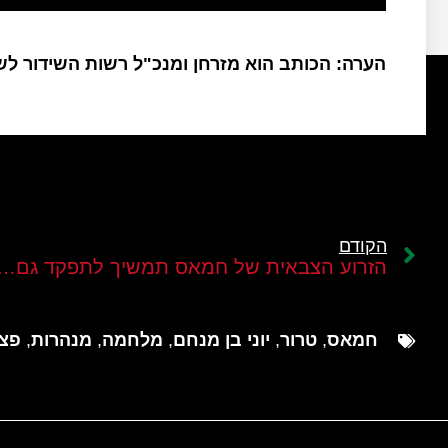
הערה: הכותב הוא מזרחן ומנכ"ל רשות השידור ל
הקודם
הזרוע הצבאית של חמאס תמשיך לתפקד גם לאחר פירוק 24 הגדוד
חמאס
,
טרור
,
יוני בן מנחם
,
מלחמה
,
מנהרות
,
פצצ