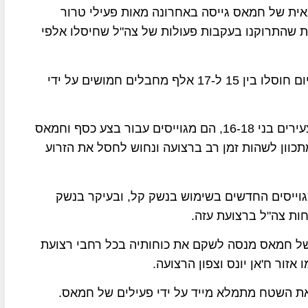
באית של חמאס גייסה באחרונה מאות פעילי טרור
ת שהתרוקנו בעקבות פעולות של צה"ל שחיסלו אלפי
להערכת גורמים בצה"ל, מאז תחילת המלחמה ועד היום חוסלו בין 15 ל-17 אלף מחבלים חמושים על ידי
המגוייסים החדשים לזרוע הצבאית של חמאס הינם צעירים בני 16-18, הם מגוייסים עבור בצע כסף וחמאס
כוון לשהות זמן רב ברצועה ונחוש לחסל את הזרוע
וייסים החדשים בשימוש בנשק קל, ובעיקר בנשק
ות צה"ל ברצועת עזה.
 של חמאס מנסה לשקם את כוחותיה בכל רחבי רצועת
אזור ח'אן יונס וצפון הרצועה.
 את השטח מתמלא מייד על ידי פעילים של חמאס.