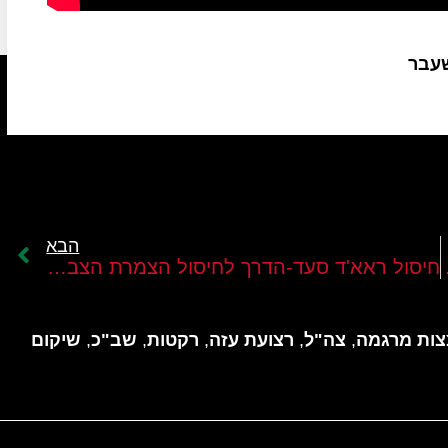
שעבר
הבא
ים שלה ברצועה
חיסול ראא'ד סעד-הדרך לחיסול הצמרת הצבאית של חמאס ברצועה עדיין ארוכה
ות מרגמה
,
צה"ל
,
רצועת עזה
,
רקטות
,
שב"כ
,
שיקום