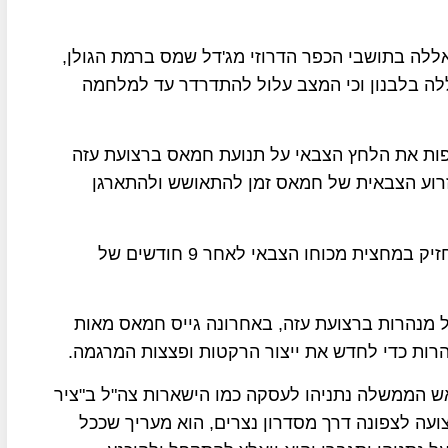
לה בתושבי הכפר הדרוזי מג'דל שמס ברמת הגולן,
לה בלבנון וכי המצב עלול להתדרדר עד למלחמה
רפות את הלחץ הצבאי על תנועת חמאס ברצועת עזה
לזרוע הצבאית של חמאס זמן להתאושש ולהתארגן
ג. בניגוד לידיעות המופצות בישראל, חמאס עדייין מחזיק במחצית מכוחו הצבאי לאחר 9 חודשים של
 ק"מ של מנהרות ברצועת עזה, באחרונה גייס חמאס מאות
רות כדי לחדש את ייצור הרקטות ופצצות המרגמה.
אש הממשלה נתניהו לעסקה כמו הישארות צה"ל ב"ציר
עה לצפונה דרך מסדרון נצרים, הוא מעריך שככל