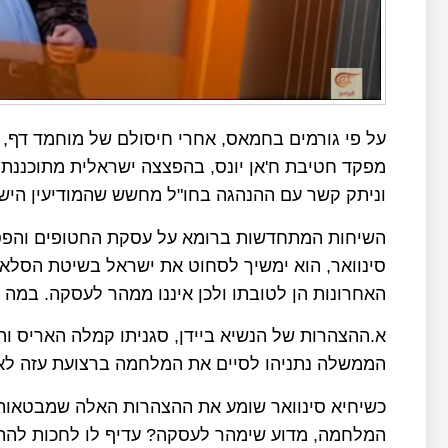
על פי גורמים בחמאס, אחרי חיסולם של מוחמד דף, 
מפקד חטיבת ח'אן יונס, בהפצצה ישראלית מתוכננת 
וניתק קשר עם ההנהגה בחו"ל מחשש שהמודיעין הישרא
השיחות המתחדשות ברומא על עסקת החטופים והפסקת
סינוואר, הוא ימשיך לסחוט את ישראל בשיטת הסלאמ
האחרונות הן לטובתו ולכן איננו ממהר לעסקה. במה 
א.ההצהרות של הנשיא ביידן, סגניתו קמלה האריס ו
הממשלה נתניהו לסיים את המלחמה ברצועת עזה לא
כשיחיא סינוואר שומע את ההצהרות האלה שמבטאות
המלחמה, מדוע שימהר לעסקה? עדיף לו לחכות להת