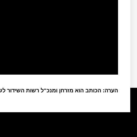
הערה: הכותב הוא מזרחן ומנכ"ל רשות השידור ל