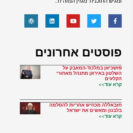
ומגיש התוכנית 'מגזין המזה"ת'.
פוסטים אחרונים
פזשכיאן במלכוד-המאבק על
השלטון באיראן מתנהל מאחורי
הקלעים
קרא עוד>>
חזבאללה מכחיש אחריות להסלמה
בלבנון ומאשים את ישראל
קרא עוד>>