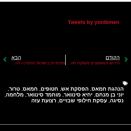
הטוויטר שלי
Tweets by yonibmen
הקודם
הבא
חידוש המאמצים לעסקת חטופים עם חמאס
פסימיות בישראל מהסיכוי להשיג פריצת דרך במגעים לעסקת חטופים
הנהגת חמאס
,
הפסקת אש
,
חטופים
,
חמאס
,
טרור
,
יוני בן מנחם
,
יחיא סינוואר
,
מוחמד סינוואר
,
מלחמה
,
נסיגה
,
עסקת חילופי שבויים
,
רצועת עזה