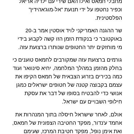
מחבלי חמאס ואילו האם שירי עם ילדיה אריאל
וכפיר נחטפו על ידי תנועת "אל-מוג'אהידין"
הפלסטינית.
שר ההגנה האמריקני לויד אוסטין אמר ב-20
באוקטובר כי בנקודת הזמן הזו קשה לקבוע בידי
מי מוחזקים יתר החטופים שנותרו ברצועת עזה.
גורמים ברצועת עזה שמקורבים לחמאס טוענים כי
בחלק מהזמן במהלך המלחמה, יחיא סינוואר ועוד
כמה בכירים בזרוע הצבאית של חמאס הקיפו את
עצמם בקבוצה קטנה של חטופים ישראלים כמגן
אנושי כדי להבטיח בסופו של דבר את עסקת
חילופי השבויים עם ישראל.
אולם, לאחר שישראל חיסלה בתוך המנהרות את
אחמד ע'נדור, מפקד החטיבה הצפונית של חמאס,
ואת אימן נופל, מפקד חטיבת המרכז, שעימם