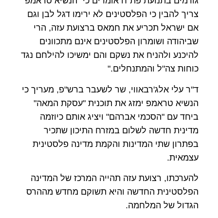
גורמים בתנועת פת"ח אומרים כי "הנשיא טראמפ
צריך להבין כי הפלסטינים לא ירימו דגל לבן וגם
אם ישראל תכריע את חמאס ברצועת עזה, הרי
שביהודה ושומרון הפלסטינים אינם מתכוונים
להיכנע ולהניח את נשקם והם ימשיכו להילחם נגד
כוחות צה"ל והמתנחלים."
ד"ר עלי אלג'רבאווי, שר לשעבר ברש"פ, מעריך כי
הנשיא טראמפ ימזג את תוכנית "עסקת המאה"
ביחד עם "הסכמי אברהם" ויציג אותם כיוזמה
מדינית חדשה לשלום במזרח התיכון שתכיר
בפתרון שתי המדינות והקמת מדינה פלסטינית
עצמאית.
להערכתו, רצועת עזה תהייה המרכז של המדינה
הפלסטינית החדשה והיא תשוקם מחדש מההרס
הגדול של המלחמה.