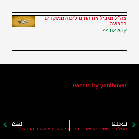
צה"ל מגביל את החיסולים הממוקדים
ברצועה
קרא עוד>>
הטוויטר שלי
Tweets by yonibmen
הקודם
הבא
הרש"פ חוששת מאפשרות סיפוח חלקים ביהודה ושומרון בתקופת טראמפ
הג'יהאד האסלאמי מנסה ללחוץ על ישראל לקדם עסקת חטופים