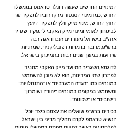
המינויים החדשים שעשה דונלד טראמפ בממשלו
החדש ,כמו מינוי הסנטור מרקו רוביו לתפקיד שר
החוץ החדש, מינוי מייק וולץ לתפקיד היועץ
לביטחון לאומי ומינוי מייק האקבי לתפקיד שגריר
ארה"ב בישראל מעוררים זעם ודאגה רבה
ברש"פ,מדובר בדמויות רפובליקניות שמרניות
שידועות במשך שנים רבות בתמיכתן בישראל.
לדוגמא,השגריר המיועד מייק האקבי מתנגד
לפתרון שתי המדינות, הוא לא מוכן להשתמש
במונחים כמו "הגדה המערבית" או "התנחלויות"
ומשתמש במקומם במונחים "יהודה ושומרון"
ו"ישובים" או "שכונות".
בכירים ברש"פ שואלים את עצמם כיצד יוכל
הנשיא טראמפ לקדם תהליך מדיני בין ישראל
לפלסטינים כאשר דמויות מפתח בממשלו מוטות