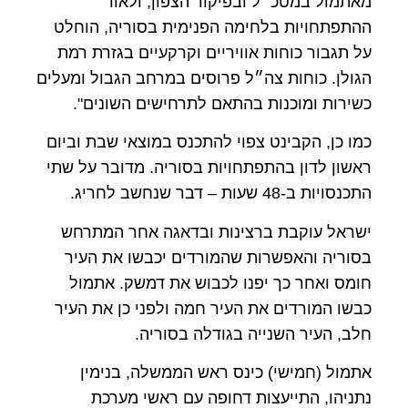
מאתמול במטכ״ל ובפיקוד הצפון, ולאור
ההתפתחויות בלחימה הפנימית בסוריה, הוחלט
על תגבור כוחות אוויריים וקרקעיים בגזרת רמת
הגולן. כוחות צה״ל פרוסים במרחב הגבול ומעלים
כשירות ומוכנות בהתאם לתרחישים השונים".
כמו כן, הקבינט צפוי להתכנס במוצאי שבת וביום
ראשון לדון בהתפתחויות בסוריה. מדובר על שתי
התכנסויות ב-48 שעות – דבר שנחשב לחריג.
ישראל עוקבת ברצינות ובדאגה אחר המתרחש
בסוריה והאפשרות שהמורדים יכבשו את העיר
חומס ואחר כך יפנו לכבוש את דמשק. אתמול
כבשו המורדים את העיר חמה ולפני כן את העיר
חלב, העיר השנייה בגודלה בסוריה.
אתמול (חמישי) כינס ראש הממשלה, בנימין
נתניהו, התייעצות דחופה עם ראשי מערכת