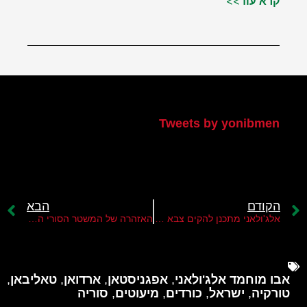
קרא עוד>>
הטוויטר שלי
Tweets by yonibmen
הקודם
הבא
אלג'ולאני מתכנן להקים צבא מודרני בסוריה
האזהרה של המשטר הסורי החדש לאיראן
אבו מוחמד אלג'ולאני
,
אפגניסטאן
,
ארדואן
,
טאליבאן
,
טורקיה
,
ישראל
,
כורדים
,
מיעוטים
,
סוריה