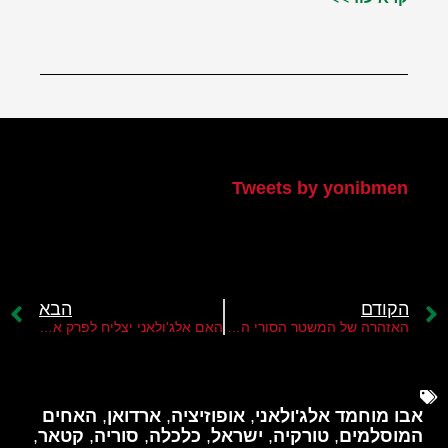
הטוויטר שלי
Tweets by yonibmen
הקודם
הבא
האזהרה של המשטר הסורי החדש לאיראן
האם אלג'ולאני יצליח לפרק את הארגונים החמושים בסוריה?
אבו מוחמד אלג'ולאני
,
אופוזיציה
,
ארדואן
,
האחים
המוסלמים
,
טורקיה
,
ישראל
,
כלכלה
,
סוריה
,
קטאר
,