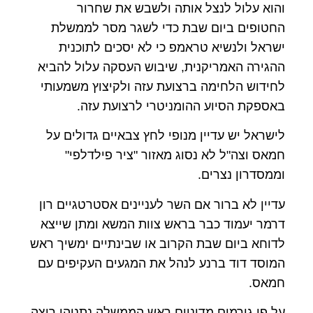
והוא עלול לנצל אותה ולשבש את שחרור
החטופים ביום שבת כדי לשגר מסר לממשלת
ישראל ולנשיא טראמפ כי לא יסכים לתוכנית
ההגירה האמריקנית, שיבוש העסקה עלול להביא
לחידוש הלחימה ברצועת עזה ולקיצוץ משמעותי
באספקת הסיוע ההומניטרי לרצועת עזה.
לישראל יש עדיין מנופי לחץ צבאיים גדולים על
חמאס וצה"ל לא נסוג מאזור "ציר פילדלפי"
וממסדרון נצרים.
עדיין לא ברור אם השר לעניינים אסטרטגיים רון
דרמר יעמוד כבר בראש צוות המשא ומתן שייצא
לדוחא ביום שבת הקרוב או שבינתיים ימשיך ראש
המוסד דוד ברנע לנהל את המגעים העקיפים עם
חמאס.
על פי גורמים מדיניים,ראש הממשלה נתניהו רוצה