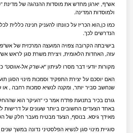
אש"ף, יארגן מחדש את מוסדות ההנהגה של מדינת "פל
ולמוסדות המדינה.
כמו כן,הוא הכריז על כוונתו להעניק חנינה כללית ל
הנדרשים לכך.
בישיבתה הקרובה צפויה המועצה המרכזית של אש"פ 
עזה, האחדות הלאומית, ויצירת משרת סגן לראש אש"
מקורות יודעי דבר מסרו לעיתון "
א-שרק אל-אווסט"
כי
האם יוסכם על יצירת התפקיד וסמכות מינוי הסגן ת
שנחשב סביר יותר, ומקנה לנשיא סמכות רחבה , או שה
גורם בכיר בתנועת פת"ח אמר כי "העיקר הוא שההח
באחד הצעדים החשובים ביותר שעונים על דרישות לר
מאידך גיסא. בנוסף, הצעד מבטיח מעבר חלק של ה
סוגיית מינוי סגן לנשיא הפלסטיני נדונה במשך שנ