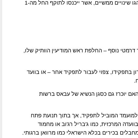
לממשל האמריקני של דונלד טראמפ המבהיר כי יונהגו שינויים ממשיים, אשר ייכנסו לתוקף החל מה-1
 דרמטי נוסף – החלפת ראש המודיעין הוותיק שלו,
ן בתפקידו, צפוי לעבור לתפקיד אחר – או בוועד
.
והאם יוכרז גם כסגן הנשיא של עבאס ברשות
ב למועמד המוביל לתפקיד, אך בתוך תנועת פתח
ועדה המרכזית, כמו ג'בריל רג'וב או מחמוד
חבלים בכירים בכלא הישראלי כמו מרוואן ברגותי.