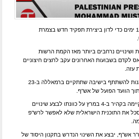
המועצה המרכזית של אש"פ צפויה להתכנס בעוד כ-10 ימים כדי לדון ביצירת תפקיד חדש בצמרת
ושינויים נרחבים ביותר מאז הקמת הרשות
ס לקדם בשבועות האחרונים עקב לחצים חיצוניים
 עזה.
כ-180 חברים במועצה המרכזית של אש"ף קיבלו הזמנות להשתתף בישיבה שתתקיים ברמאללה ב-23
עבאס הצהיר במהלך הפסגה הערבית החריגה שהתקיימה בקהיר ב-4 במרץ על כוונתו לבצע שינויים
סכל את התוכנית הישראלית שלא לאפשר לרש"פ
ה.
"ר אש"ף, יבצע את השינוי הנדרש בתקנון היסוד של