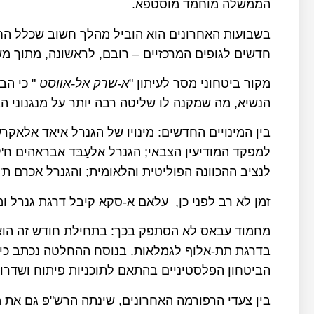
הממשלה מוחמד מוסטפא.
בשבועות האחרונים הוא הוביל מהלך חשוב שכלל החל
חדשים לגופים המרכזיים – רובם, לראשונה, מתוך מש
מקור ביטחוני מסר לעיתון "
א-שרק אל-אווסט
" כי הב
הנשיא, מה שמקנה לו שליטה רבה יותר על מנגנוני הב
בין המינויים החדשים: מינויו של הגנרל איאד אלאקר
למפקד המודיעין הצבאי; הגנרל אלעַבּד אבראהים ח'ל
לנציב ההכוונה הפוליטית והלאומית; והגנרל אכרם 
זמן לא רב לפני כן, עלאם א-סַקַא קיבל דרגת גנרל
מחמוד עבאס לא הסתפק בכך: בתחילת חודש זה הוא ה
בדרגת תת-אלוף לגמלאות. בנוסח ההחלטה נכתב כי 
הביטחון הפלסטיניים בהתאם לתוכניות פיתוח ושדרוג
בין צעדי הרפורמה האחרונים, שינתה הרש"פ גם את