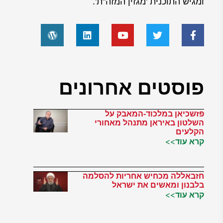
ומגיש התוכנית 'מגזין המזה"ת'.
פוסטים אחרונים
פזשכיאן במלכוד-המאבק על
השלטון באיראן מתנהל מאחורי
הקלעים
קרא עוד>>
חזבאללה מכחיש אחריות להסלמה
בלבנון ומאשים את ישראל
קרא עוד>>