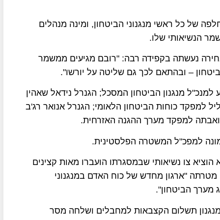
פה של כל ראשי מנגנוני הביטחון, ומינה מנהלים
מר הנשיאותי שלו.
חירה נעשתה בקפידה רבה: "רובם מגיעים ממשמר
יטחון – ובהתאם לכך גם שליטה על יורשו".
ע למנכ"ל מנגנון הביטחון המסכל; הגנרל נידאל שאהין
יל למפקד כוחות הביטחון הלאומי; הגנרל אנואר רג'ב
ת'ואבתה למפקד מערך ההגנה האזרחית.
 ומונה למפכ"ל המשטרה הפלסטינית.
וציא צו נשיאותי שבמסגרתו הועברו מאות קצינים
מטרתה "ארגון מחדש של כוח האדם במנגנוני
 מערך הביטחון".
 מנגנון תשלום הקצבאות למחבלים ושלחה מסר