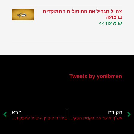
צה"ל מגביל את החיסולים הממוקדים
ברצועה
קרא עוד>>
הטוויטר שלי
Tweets by yonibmen
הקודם
הבא
אש"ף אישר את הקמת תפקיד "סגן הנשיא" – לראשונה מאז 1964
בחירת חוסיין א-שיח' לתפקיד סגנו של מחמוד עבאס תעצים את קרב הירושה ברש"פ