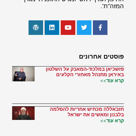
המזה"ת'.
פוסטים אחרונים
פזשכיאן במלכוד-המאבק על השלטון
באיראן מתנהל מאחורי הקלעים
קרא עוד>>
חזבאללה מכחיש אחריות להסלמה
בלבנון ומאשים את ישראל
קרא עוד>>