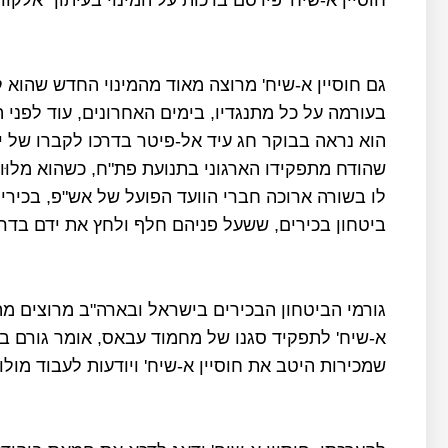
חוסיין א-שיח' פירסם ברכות על המינוי בעיתון "אלקו
גם חוסיין א-שיח' מרוצה מאוד מהמינוי החדש שהוא 
בעורמה על כל מתנגדיו, בימים האחרונים, עוד לפני ה
שהודח מתפקידו הארגוני בתנועת פת"ח, כשהוא מלוּו
לו בשורה ארוכה חברי הוועד הפועל של אש"פ, בכיר
ביטחון בכירים, ששעל פניהם חלף ולחץ את ידם בדרכ
גורמי הביטחון הבכירים בישראל ובארה"ב מרוצים מה
א-שיח' לתפקיד סגנו של מחמוד עבאס, אומר גורם בי
שמכירות היטב את חוסיין א-שיח' ויודעות לעבוד מולו.