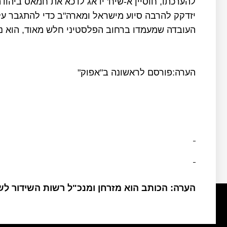
להערכתו, חוסיין א-שיח' ידאג לדכא את חמאס ביהוד
יזדקק להרבה סיוע מישראל ומארה"ב כדי להתגבר על
העובדה שמעמדו ברחוב הפלסטיני חלש מאוד, הוא נ
הערה:פורסם לראשונה ב"אפוק"
הערה: הכותב הוא מזרחן ומנכ"ל רשות השידור ל