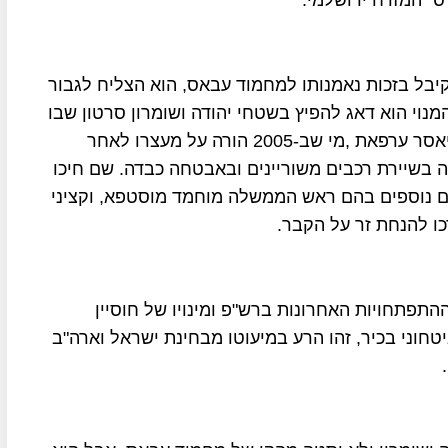
דס" המזרח ירושלמי.
קיבל בזכות נאמנותו למחמוד עבאס, הוא הצליח לגבור
מנוי הוא דאג להפיץ בשטחי יהודה ושומרון סרטון שבו
הוא נראה בבוקר חג עיד אל-פיטר בדרכו לקברו של יאסר ערפאת ,מי שב-2005 הורה על מעצרו לאחר
ה בשיירת רכבים משוריינים ובאבטחה כבדה. שם חיכו
ים נוספים בהם ראש הממשלה מוחמד מוסטפא, וקציני
ו להנחת זר על הקבר.
התפתחויות האחרונות ברש"פ ומינויו של חוסיין
טחוני בכיר, זהו הרע במיעוטו מבחינת ישראל וארה"ב