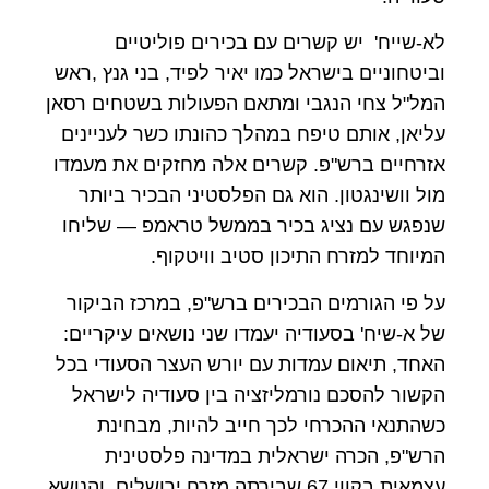
לא-שייח' יש קשרים עם בכירים פוליטיים
וביטחוניים בישראל כמו יאיר לפיד, בני גנץ ,ראש
המל"ל צחי הנגבי ומתאם הפעולות בשטחים רסאן
עליאן, אותם טיפח במהלך כהונתו כשר לעניינים
אזרחיים ברש"פ. קשרים אלה מחזקים את מעמדו
מול וושינגטון. הוא גם הפלסטיני הבכיר ביותר
שנפגש עם נציג בכיר בממשל טראמפ — שליחו
המיוחד למזרח התיכון סטיב וויטקוף.
על פי הגורמים הבכירים ברש"פ, במרכז הביקור
של א-שיח' בסעודיה יעמדו שני נושאים עיקריים:
האחד, תיאום עמדות עם יורש העצר הסעודי בכל
הקשור להסכם נורמליזציה בין סעודיה לישראל
כשהתנאי ההכרחי לכך חייב להיות, מבחינת
הרש"פ, הכרה ישראלית במדינה פלסטינית
עצמאית בקווי 67 שבירתה מזרח ירושלים, והנושא