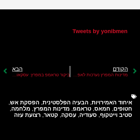
הטוויטר שלי
Tweets by yonibmen
הקודם
הבא
מדינות המפרץ נערכות לאפשרות חזרתו של טראמפ לשלטון
ביקור טראמפ במפרץ: עסקאות ענק, הסרת סנקציות על סוריה וניסיון לעיצוב סדר אזורי חדש
איחוד האמירויות
,
הבעיה הפלסטינית
,
הפסקת אש
,
חטופים
,
חמאס
,
טראמפ
,
מדינות המפרץ
,
מלחמה
,
סטיב וייטקוף
,
סעודיה
,
עסקה
,
קטאר
,
רצועת עזה