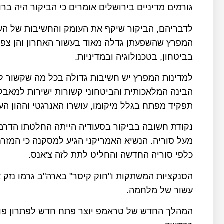
גורמים מדיניים בירושלים אומרים כי הביקור היה ברוב
לדבריהם, הביקור שיקף את העומק והחשיבות של הש
המפרץ שהשפעתן גדלה מאוד בעשור האחרון והן צפוי
בביטחון, בטכנולוגיה ובמדיניות.
למדינות המפרץ יש חשיבות גדולה בכל מה שקשור לי
הבינה המלאכותית והביטחוני קשורות ישירות למאבק 
תפקיד מפתח בגלל מיקומו, עושרו האנרגטי וההון ה
נקודת חשובה בביקור בסעודיה הייתה החלטתו הדרמ
מעל סוריה. הנשיא האמריקני הגיע למסקנה כי המזרח
כלפי סוריה החדשה והחליט לתת לזה צ'אנס.
הסנקציות המשתקות ו"חוק קיסר" בארה"ב גרמו נזק 
עשור של מלחמה.
המהלך החדש של טראמפ יוצר פתח חדש לפתרון פולי