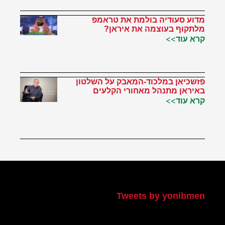
מדוע סעודיה בולמת את טראמפ
מלתקוף בעוצמה את איראן?
קרא עוד>>
פזשכיאן במלכוד-המאבק על השלטון
באיראן מתנהל מאחורי הקלעים
קרא עוד>>
הטוויטר שלי
Tweets by yonibmen