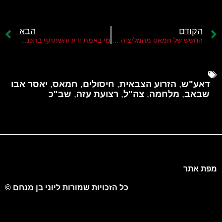
הקודם
הבא
החשש של חמאס מהמליציה של יאסר אבו שבאב
מי באמת ידע והשתתף בתכנון מתקפת "7 באוקטובר"?
דאע"ש
,
הזרוע הצבאית
,
חיסולים
,
חמאס
,
יאסר אבו
שבאב
,
מלחמה
,
צה"ל
,
רצועת עזה
,
שב"כ
מפת אתר
כל הזכויות שמורות ליוני בן מנחם ©