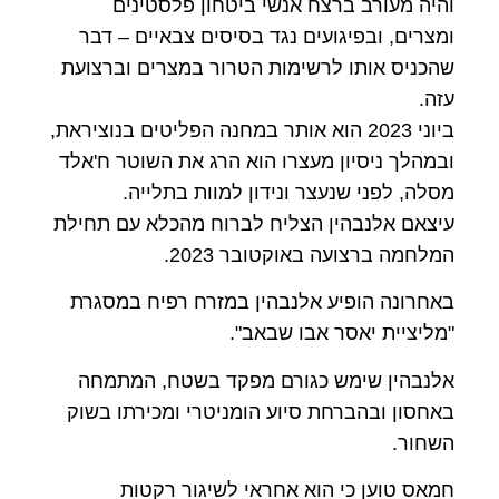
והיה מעורב ברצח אנשי ביטחון פלסטינים
ומצרים, ובפיגועים נגד בסיסים צבאיים – דבר
שהכניס אותו לרשימות הטרור במצרים וברצועת
עזה.
ביוני 2023 הוא אותר במחנה הפליטים בנוציראת,
ובמהלך ניסיון מעצרו הוא הרג את השוטר ח'אלד
מסלה, לפני שנעצר ונידון למוות בתלייה.
עיצאם אלנבהין הצליח לברוח מהכלא עם תחילת
המלחמה ברצועה באוקטובר 2023.
באחרונה הופיע אלנבהין במזרח רפיח במסגרת
"מליציית יאסר אבו שבאב".
אלנבהין שימש כגורם מפקד בשטח, המתמחה
באחסון ובהברחת סיוע הומניטרי ומכירתו בשוק
השחור.
חמאס טוען כי הוא אחראי לשיגור רקטות