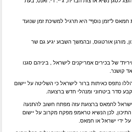
צג לסגן נשיא ארצות הברית, ג’יי. די. ואנס, בעת
 חמאס ל"זמן נוסף" היא תרגיל למשיכת זמן שנועד
ן, מורגן אורטגוס, ובהמשך השבוע יגיע גם שר
ית" של בכירים אמריקנים לישראל , ביניהם סגנו
אד קושנר.
הללו נתפס כאיתות ברור לישראל כי השליטה על יישום
בע סדר ביטחוני ומנהלי חדש ברצועה.
 ישראל לחמאס ברצועת עזה מפתח חשוב להתנעה
התיכון, לכן הנשיא טראמפ מפקח מקרוב על יישום
 ידי ישראל או חמאס.