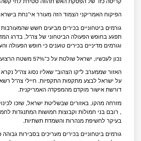
קריסה כזו של הפסקת האש תהווה סטירת לחי קשה ל
הפיקוח האמריקני הצמוד הזה מעורר אי־נחת בישראל
גורמים ביטחוניים בכירים מביעים חשש שהמעורבות 
תפגע בחופש הפעולה הביטחוני של צה"ל, בדרג המדי
וגורמים מדיניים בכירים טוענים כי חופש הפעולה ו
נכון לעכשיו, ישראל שולטת על כ־57% משטח הרצועה, וחמאס על 43%.
האזור שממערב ל"קו הצהוב" שאליו נסוג צה"ל נקרא ע
על ישראל לבצע מתקפות התקפיות. חיילי צה"ל רשאים
דורשת אישור מוקדם מהמפקדה האמריקנית.
, רובם בני חמולות וקבוצות חמושות המתנגדות לח
בעיקר לחשיפת מנהרות והשמדת תשתיות.
גורמים ביטחוניים בכירים מעריכים בסבירות גבוהה 