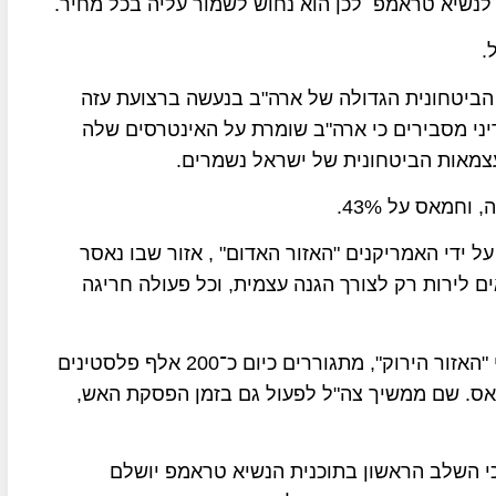
נשיא טראמפ לכן הוא נחוש לשמור עליה בכל מחיר.
.
הביטחונית הגדולה של ארה"ב בנעשה ברצועת עזה
ני מסבירים כי ארה"ב שומרת על האינטרסים שלה
העצמאות הביטחונית של ישראל נשמרים.
ל ידי האמריקנים "האזור האדום" , אזור שבו נאסר
 לירות רק לצורך הגנה עצמית, וכל פעולה חריגה
מזרחה מהקו, באזורים שבשליטת ישראל, שזכו לכינוי "האזור הירוק", מתגוררים כיום כ־200 אלף פלסטינים
מאס. שם ממשיך צה"ל לפעול גם בזמן הפסקת האש,
כי השלב הראשון בתוכנית הנשיא טראמפ יושלם