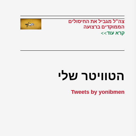
צה"ל מגביל את החיסולים
הממוקדים ברצועה
קרא עוד>>
הטוויטר שלי
Tweets by yonibmen