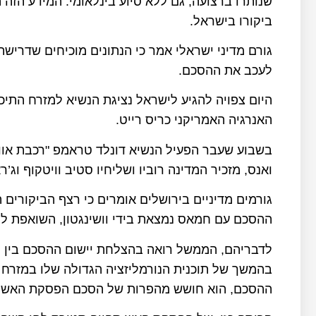
שנותרו ברצועה, גם ללא סיוע בינלאומי. המידע הזה הו
ביקורו בישראל.
גורם מדיני ישראלי אמר כי הנתונים מוכיחים שדרישת
לעכב את ההסכם.
היום צפויה להגיע לישראל נציגת הנשיא למזרח התיכו
האנרגיה האמריקני כריס רייט.
בשבוע שעבר הפעיל הנשיא דונלד טראמפ "רכבת אוויר
ואנס, מזכיר המדינה רוביו ושליחיו סטיב וויטקוף וג’ר
גורמים מדיניים בירושלים אומרים כי רצף הביקורים 
ההסכם עם חמאס נמצאת בידי וושינגטון, השואפת לק
לדבריהם, הממשל רואה בהצלחת יישום ההסכם בין
בהמשך של תוכנית הנורמליזציה הגדולה שלו במזרח 
ההסכם, הוא חושש מהפרות של הסכם הפסקת האש על