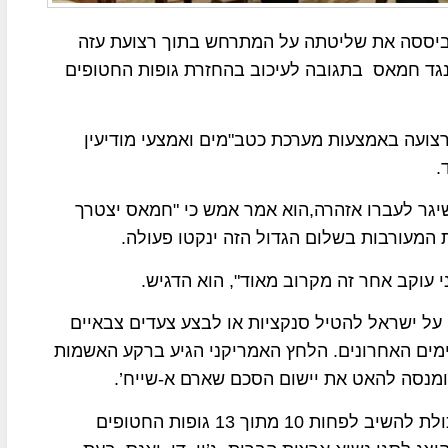
ת ביססה את שליטתה על המתרחש בתוך רצועת עזה
נגד חמאס בתגובה לעיכוב בהחזרת גופות החטופים
רצועה באמצעות מערכת כטב"מים ואמצעי מודיעין
.
גר לעברו אזהרה,הוא אמר אמש כי "חמאס יצטרך
המעורבות בשלום הגדול הזה ינקטו פעולה.
 על ישראל להטיל סנקציות או לבצע צעדים צבאיים
ים האחרונים. הלחץ האמריקני הגיע ברקע האשמות
מנסה להאט את יישום הסכם שארם א-שייח’.
גורמים ביטחוניים בישראל טוענים כי בידי חמאס היכולת להשיב לפחות 10 מתוך 13 גופות החטופים