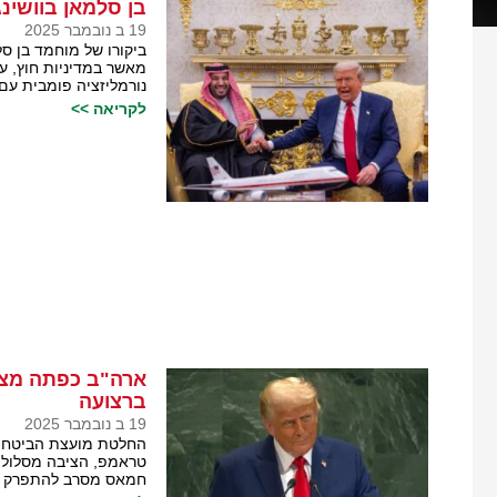
בן סלמאן בוושינ
19 ב נובמבר 2025
ביקורו של מוחמד בן סל
מאשר במדיניות חוץ, על
נורמליזציה פומבית עם
לקריאה >>
ארה"ב כפתה מצי
ברצועה
19 ב נובמבר 2025
החלטת מועצת הביטחון
טראמפ, הציבה מסלול 
חמאס מסרב להתפרק מ