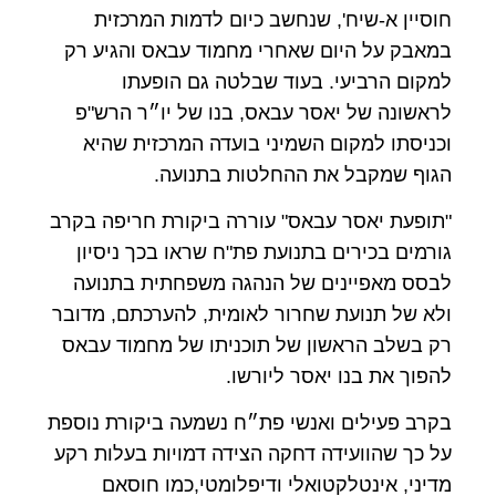
חוסיין א-שיח', שנחשב כיום לדמות המרכזית
במאבק על היום שאחרי מחמוד עבאס והגיע רק
למקום הרביעי. בעוד שבלטה גם הופעתו
לראשונה של יאסר עבאס, בנו של יו״ר הרש"פ
וכניסתו למקום השמיני בועדה המרכזית שהיא
הגוף שמקבל את ההחלטות בתנועה.
"תופעת יאסר עבאס" עוררה ביקורת חריפה בקרב
גורמים בכירים בתנועת פת"ח שראו בכך ניסיון
לבסס מאפיינים של הנהגה משפחתית בתנועה
ולא של תנועת שחרור לאומית, להערכתם, מדובר
רק בשלב הראשון של תוכניתו של מחמוד עבאס
להפוך את בנו יאסר ליורשו.
בקרב פעילים ואנשי פת״ח נשמעה ביקורת נוספת
על כך שהוועידה דחקה הצידה דמויות בעלות רקע
מדיני, אינטלקטואלי ודיפלומטי,כמו חוסאם