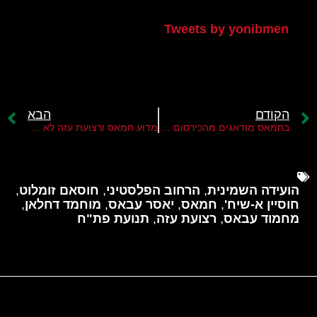
Tweets by yonibmen
הקודם
הבא
בחמאס מודאגים מהכירסום הישראלי ב"קו הצהוב"
מדוע חמאס ורצועת עזה לא נכללים בהסכם בין ארהב לאיראן?
הועידה השמינית
,
הרחוב הפלסטיני
,
חוסאם זומלוט
,
חוסיין א-שיח'
,
חמאס
,
יאסר עבאס
,
מוחמד דחלאן
,
מחמוד עבאס
,
רצועת עזה
,
תנועת פת"ח