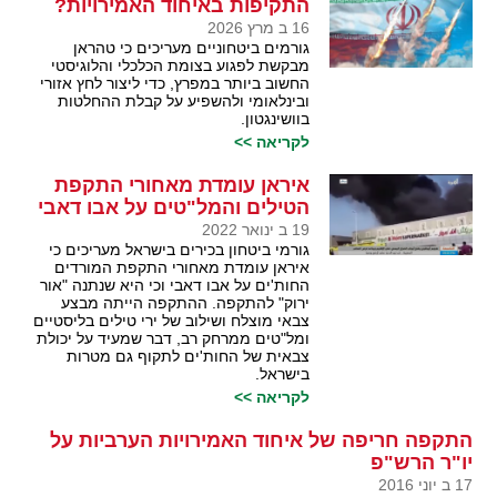
התקיפות באיחוד האמירויות?
16 ב מרץ 2026
גורמים ביטחוניים מעריכים כי טהראן
מבקשת לפגוע בצומת הכלכלי והלוגיסטי
החשוב ביותר במפרץ, כדי ליצור לחץ אזורי
ובינלאומי ולהשפיע על קבלת ההחלטות
בוושינגטון.
לקריאה >>
איראן עומדת מאחורי התקפת
הטילים והמל"טים על אבו דאבי
19 ב ינואר 2022
גורמי ביטחון בכירים בישראל מעריכים כי
איראן עומדת מאחורי התקפת המורדים
החות'ים על אבו דאבי וכי היא שנתנה "אור
ירוק" להתקפה. ההתקפה הייתה מבצע
צבאי מוצלח ושילוב של ירי טילים בליסטיים
ומל"טים ממרחק רב, דבר שמעיד על יכולת
צבאית של החות'ים לתקוף גם מטרות
בישראל.
לקריאה >>
התקפה חריפה של איחוד האמירויות הערביות על
יו"ר הרש"פ
17 ב יוני 2016