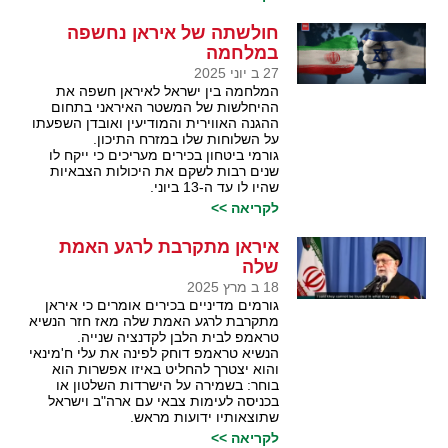
חולשתה של איראן נחשפה
במלחמה
27 ב יוני 2025
המלחמה בין ישראל לאיראן חשפה את
ההיחלשות של המשטר האיראני בתחום
ההגנה האווירית והמודיעין ואובדן השפעתו
על השלוחות שלו במזרח התיכון.
גורמי ביטחון בכירים מעריכים כי ייקח לו
שנים רבות לשקם את היכולות הצבאיות
שהיו לו עד ה-13 ביוני.
לקריאה >>
איראן מתקרבת לרגע האמת
שלה
18 ב מרץ 2025
גורמים מדיניים בכירים אומרים כי איראן
מתקרבת לרגע האמת שלה מאז חזר הנשיא
טראמפ לבית הלבן לקדנציה שנייה.
הנשיא טראמפ דוחק לפינה את עלי ח'מינאי
והוא יצטרך להחליט באיזו אפשרות הוא
בוחר: בשמירה על הישרדות השלטון או
בכניסה לעימות צבאי עם ארה"ב וישראל
שתוצאותיו ידועות מראש.
לקריאה >>