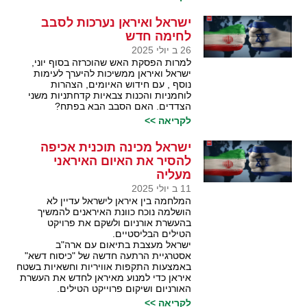
ישראל ואיראן נערכות לסבב
לחימה חדש
26 ב יולי 2025
למרות הפסקת האש שהוכרזה בסוף יוני,
ישראל ואיראן ממשיכות להיערך לעימות
נוסף , עם חידוש האיומים, הצהרות
לוחמניות והכנות צבאיות קדחתניות משני
הצדדים. האם הסבב הבא בפתח?
לקריאה >>
ישראל מכינה תוכנית אכיפה
להסיר את האיום האיראני
מעליה
11 ב יולי 2025
המלחמה בין איראן לישראל עדיין לא
הושלמה נוכח כוונת האיראנים להמשיך
בהעשרת אורניום ולשקם את פרויקט
הטילים הבליסטיים.
ישראל מעצבת בתיאום עם ארה"ב
אסטרגיית הרתעה חדשה של "כיסוח דשא"
באמצעות התקפות אוויריות וחשאיות בשטח
איראן כדי למנוע מאיראן לחדש את העשרת
האורניום ושיקום פרוייקט הטילים.
לקריאה >>