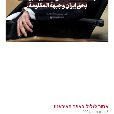
אסור לזלזל באויב האיראני!
3 ב נובמבר 2024